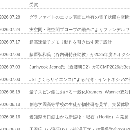
受賞
2026.07.28
グラファイトのエッジ表面に特有の電子状態を空間
2026.07.24
実空間・逆空間プローブの融合によりファンデルワー
2026.07.17
超高速量子メモリ動作を引き出す素子設計
2026.07.09
藤原弘和氏（谷内研特任助教）が2025年度キオク
2026.07.03
Junhyeok Jeong氏（近藤研D2）がCCMP2026のBest
2026.07.03
JSTさくらサイエンスによる台湾・インドネシアの
2026.06.19
量子スピン鎖における一般化Kramers–Wannier
2026.06.19
創志学園高等学校の生徒が物性研を見学、実習体験
2026.06.16
愛知県田口鉱山から新鉱物・堀石（Horiite）を
2026.06.09
于澄氏（小濱研D2）が低温工学・超電導学会の20