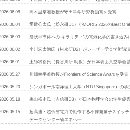
2026.06.08
高木里奈准教授が守田科学研究奨励賞を受賞
2026.06.04
愛敬公太氏（松永研D1）がMORIS 2026のBest Oral Pr
2026.06.03
層状半導体への“キラリティ”の電気化学的書き込み
2026.06.02
小川宏太朗氏（松永研D2）がレーザー学会学術講
2026.06.01
土師将裕氏（長谷川研 助教）が日本表面真空学会 
2026.05.27
川畑幸平准教授がFrontiers of Science Awardを受賞
2026.05.20
シンガポール南洋理工大学（NTU Singapore）
2026.05.18
梅山裕史氏（吉信研D3）が日本物理学会の学生優
2026.05.15
超高速・超低省電力で動作する不揮発量子スイッチン
データセンター省エネへ―