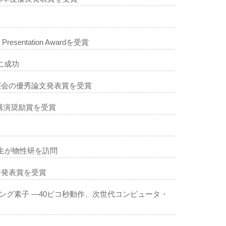
esentation Awardを受賞
に成功
演会の優秀論文発表賞を受賞
講演奨励賞を受賞
の学生が物性研を訪問
秀発表賞を受賞
グ素子 ―40ピコ秒動作、次世代コンピュータ・