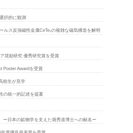
選択的に観測
ルス反強磁性金属CeTe₃の複雑な磁気構造を解明
シア奨励研究 優秀研究賞を受賞
 Poster Awardを受賞
高校生が見学
双対性の統一的記述を提案
発見 ー日本の鉱物学を支えた堀秀道博士への献名ー
26年度優良発表賞を受賞