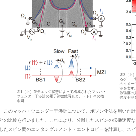
図2（上
るゲート
のイメー
渉を表す
図1（上）並走エッジ状態によって構成されたマッハ・
渉強度の
ツェンダー干渉計の電子顕微鏡写真と、（下）その概
強度干渉
念図
、このマッハ・ツェンダー干渉計について、ボソン化法を用いた計
との比較を行いました。これにより、分離したスピンの伝播速度な
したスピン間のエンタングルメント・エントロピーを計算し、スピ