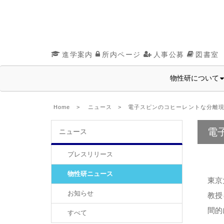
進学案内
所内ページ
人事公募
図書室
物性研について
Home
>
ニュース
> 電子スピンのコヒーレントな分離現
電
ニュース
プレスリリース
物性研ニュース
東京
お知らせ
教授
間的
すべて