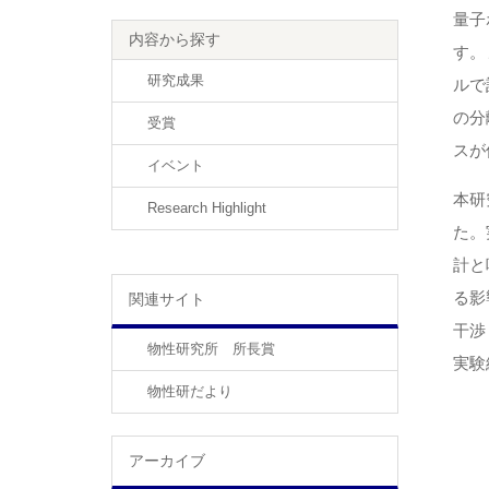
量子
内容から探す
す。
研究成果
ルで
の分
受賞
スが
イベント
本研
Research Highlight
た。
計と
る影
関連サイト
干渉
物性研究所 所長賞
実験
物性研だより
アーカイブ