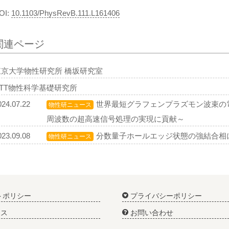
OI:
10.1103/PhysRevB.111.L161406
関連ページ
東京大学物性研究所 橋坂研究室
NTT物性科学基礎研究所
024.07.22
世界最短グラフェンプラズモン波束の
物性研ニュース
周波数の超高速信号処理の実現に貢献～
023.09.08
分数量子ホールエッジ状態の強結合相
物性研ニュース
トポリシー
プライバシーポリシー
ス
お問い合わせ