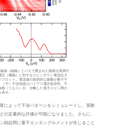
）磁場（縦軸）とパスで囲まれた面積を変調す
電圧（横軸）に対するスピンダウン電流出力
ジプロット。電流値の規則的な振動が量子干
。（下）干渉強度のバイアス電圧依存性。干
振動（うなり）が、分離した電子スピン間の
を表す。
算によって干渉パターンをシミュレートし、実験
どの定量的な評価が可能になりました。さらに、
ン励起間に量子エンタングルメントが生じること