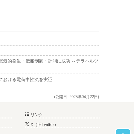
電気的発生・伝搬制御・計測に成功 ～テラヘルツ
における電荷中性流を実証
(公開日: 2025年04月22日)
リンク
X（旧Twitter）