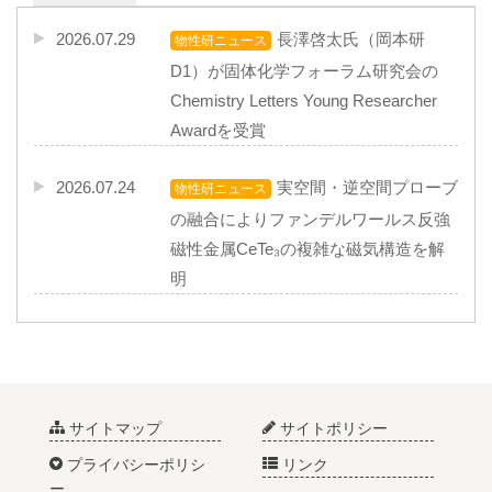
2026.07.29
長澤啓太氏（岡本研
物性研ニュース
D1）が固体化学フォーラム研究会の
Chemistry Letters Young Researcher
Awardを受賞
2026.07.24
実空間・逆空間プローブ
物性研ニュース
の融合によりファンデルワールス反強
磁性金属CeTe₃の複雑な磁気構造を解
明
2026.02.13
超伝導対称性再検証に向
物性研ニュース
けた、µSRと極低温磁化測定を組み合
わせた解析
サイトマップ
サイトポリシー
2026.02.03
小島慶太特任研究員（岡
物性研ニュース
プライバシーポリシ
リンク
本研）が日本MRS年次大会の奨励賞を
ー