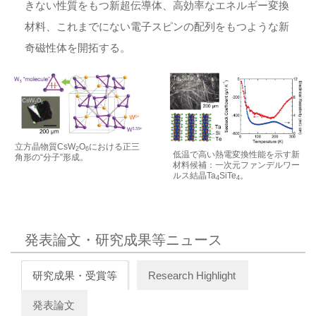
きない性質をもつ新超伝導体、高効率なエネルギー変換
材料、これまでにない電子スピンの配列をもつような新
奇磁性体を開拓する。
立方晶物質CsW
O
における正三
2
6
低温で高い熱電変換性能を示す新
角形の“分子”形成。
材料候補：一次元ファンデルワー
ルス結晶Ta
SiTe
。
4
4
発表論文・研究成果等ニュース
研究成果・受賞等
Research Highlight
発表論文