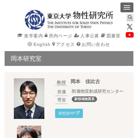
Toggl
navig
進学案内
所内ページ
人事公募
図書室
English
アクセス
お問い合わせ
岡本研究室
岡本 佳比古
教授
附属物質創成研究センター
所属
新領域物質系
専攻
研究室HP