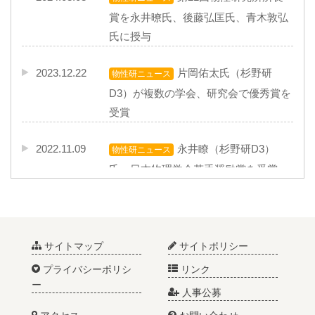
賞を永井暸氏、後藤弘匡氏、青木敦弘
氏に授与
2023.12.22
片岡佑太氏（杉野研
物性研ニュース
D3）が複数の学会、研究会で優秀賞を
受賞
2022.11.09
永井瞭（杉野研D3）
物性研ニュース
氏、日本物理学会若手奨励賞を受賞
2020.05.08
AIに電子の物理を学習さ
プレスリリース
せる方法を開発
サイトマップ
サイトポリシー
2020.03.27
永井 瞭氏（杉野研M2）
物性研ニュース
プライバシーポリシ
リンク
が理学系研究科奨励賞を受賞
ー
人事公募