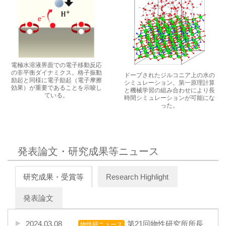
電極水溶液界面での電子移動反応
の非平衡ダイナミクス。格子振動
ドープされたジルコニア上の水の
励起と同様に電子励起（電子摩擦
シミュレーション。第一原理計算
効果）が重要であることを示唆し
と機械学習の組み合わせにより長
ている。
時間シミュレーションが可能にな
った。
発表論文・研究成果等ニュース
研究成果・受賞等
Research Highlight
発表論文
2024.03.08
第21回物性研究所所長
物性研ニュース