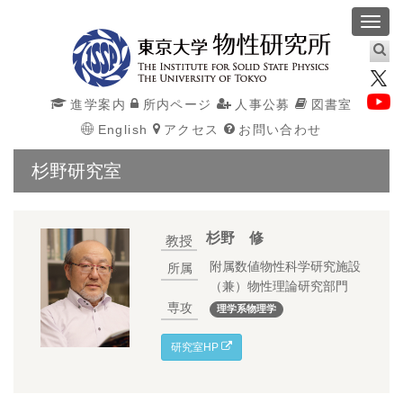
Toggl
navig
進学案内
所内ページ
人事公募
図書室
English
アクセス
お問い合わせ
杉野研究室
杉野 修
教授
附属数値物性科学研究施設
所属
（兼）
物性理論研究部門
専攻
理学系物理学
研究室HP