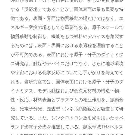
外部から原子・分子を自在に供給し、新しい物質を構築
する「反応場」であることが、固体表面の最も重要な特
徴である。表面・界面は物質移動の場だけではなく、エ
ネルギー変換の場としても重要である。原子スケールで
物質移動を制御し、機能をもつ材料やデバイスを創製す
るためには，表面・界面における素過程を理解すること
が不可欠である。表面における原子・分子のダイナミク
ス研究は、触媒やデバイスだけでなく、さらに地球環境
や宇宙における化学反応についても手がかりを与えてく
れる。当研究室では、固体表面における原子・分子のダ
イナミクス、モデル触媒および低次元材料の構造・物
性・反応、材料表面とプラズマとの相互作用を、振動分
光、光電子分光、走査型トンネル顕微鏡など駆使して研
究している。また、シンクロトロン放射光を用いたオペ
ランド光電子分光を推進している。超広帯域THzパルス