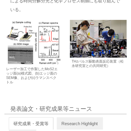
による時間分解分光と化学プロセス制御にも取り組んで
いる。
THzパルス駆動表面反応装置（松
永研究室との共同研究）
レーザー加工で作製したMoS2エ
ッジ面(a)模式図、(b)エッジ面の
SEM像、および(c)ラマンスペク
トル
発表論文・研究成果等ニュース
研究成果・受賞等
Research Highlight