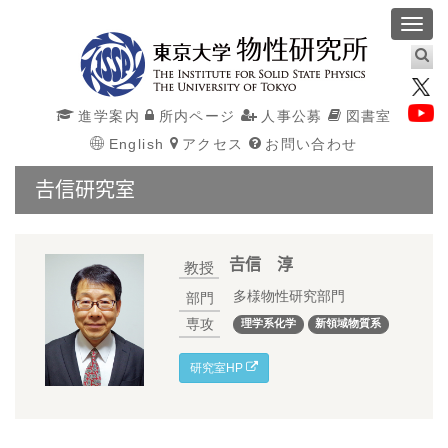
Toggl
navig
進学案内
所内ページ
人事公募
図書室
English
アクセス
お問い合わせ
𠮷信研究室
𠮷信 淳
教授
多様物性研究部門
部門
専攻
理学系化学
新領域物質系
研究室HP