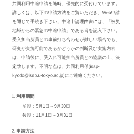
共同利用中途申請を随時、優先的に受付けています。
詳しくは、以下の申請方法をご覧いただき、
Web申請
を通じて手続き下さい。
中途申請理由書
には、「被災
地域からの緊急の中途申請」である旨を記入下さい。
受入担当所員との事前打ち合わせが難しい場合でも、
研究が実施可能であるかどうかの判断及び実施内容
は、申請後に、受入れ可能担当所員との協議の上、決
定致します。不明な点は、共同利用係(
issp-
kyodo@issp.u-tokyo.ac.jp
)にご連絡ください。
利用期間
前期：5月1日～9月30日
後期：11月1日～3月31日
申請方法