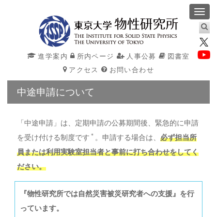
Toggl
navig
進学案内
所内ページ
人事公募
図書室
アクセス
お問い合わせ
中途申請について
「中途申請」は、定期申請の公募期間後、緊急的に申請
＊
を受け付ける制度です
。申請する場合は、
必ず担当所
員または利用実験室担当者と事前に打ち合わせをしてく
ださい。
『物性研究所では自然災害被災研究者への支援』を行
っています。