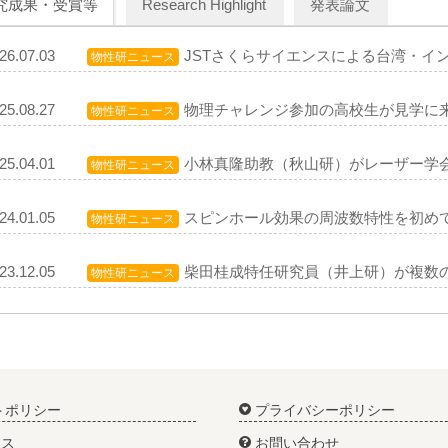
究成果・受賞等
Research Highlight
発表論文
26.07.03
JSTさくらサイエンスによる台湾・イ
物性研ニュース
25.08.27
物理チャレンジ参加の高校生が見学に
物性研ニュース
25.04.01
小林真隆助教（秋山研）がレーザー学
物性研ニュース
24.01.05
スピンホール効果の周波数特性を初め
物性研ニュース
23.12.05
柴田桂成特任研究員（井上研）が複数
物性研ニュース
トポリシー
プライバシーポリシー
ス
お問い合わせ