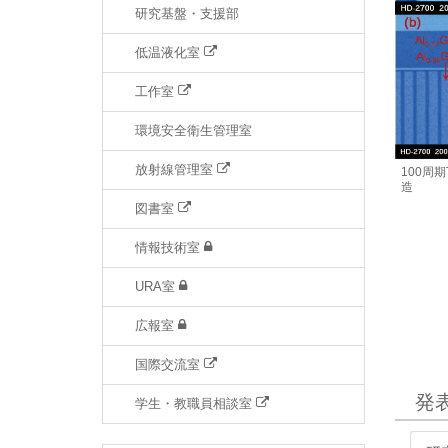
研究基盤・支援部
低温液化室
工作室
環境安全衛生管理室
放射線管理室
100周
造
図書室
情報技術室
URA室
広報室
国際交流室
発
学生・教職員相談室