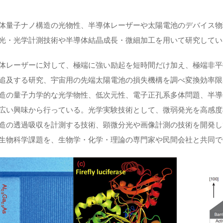
体量子ナノ構造の光物性、半導体レーザーや太陽電池のデバイス物
光・光学計測技術や半導体結晶成長・微細加工を用いて研究してい
体レーザーに対して、極端に強い励起を短時間だけ加え、極端非平
追及する研究、宇宙用の先端太陽電池の損失機構を調べ変換効率限
造の量子力学的な光学物性、低次元性、電子正孔系多体問題、半導
広い興味から行っている。光学実験技術として、微弱発光を高感度
造の透過吸収を計測する技術、顕微分光や画像計測の技術を開発し
生物科学課題を、生物学・化学・理論の専門家や民間会社と共同で