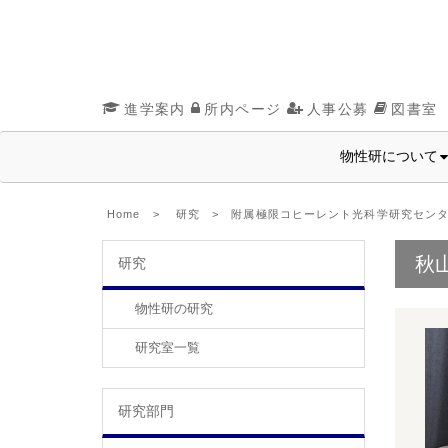
進学案内
所内ページ
人事公募
図書室
物性研について
Home
>
研究
>
附属極限コヒーレント光科学研究セン
秋
研究
物性研の研究
研究室一覧
研究部門