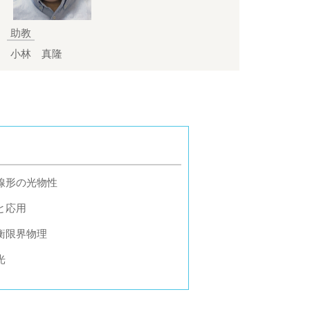
助教
小林 真隆
線形の光物性
と応用
衡限界物理
光