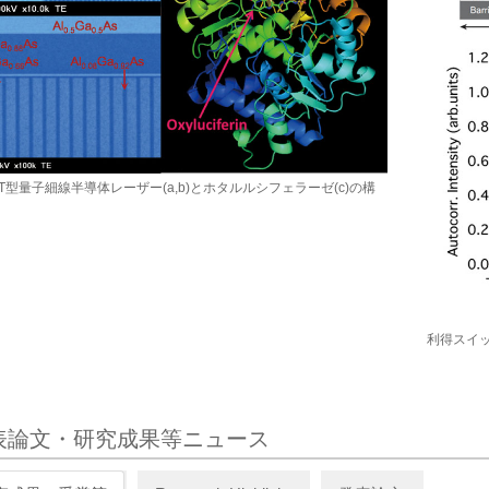
期T型量子細線半導体レーザー(a,b)とホタルルシフェラーゼ(c)の構
利得スイ
表論文・研究成果等ニュース