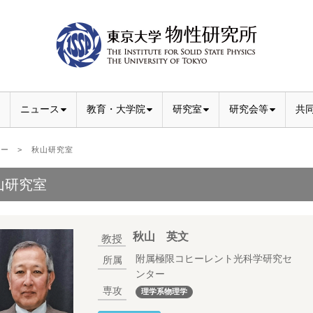
ニュース
教育・大学院
研究室
研究会等
共
ター
> 秋山研究室
山研究室
秋山 英文
教授
附属極限コヒーレント光科学研究セ
所属
ンター
専攻
理学系物理学