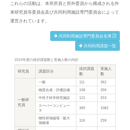
これらの活動は、本所所員と所外委員から構成される外
来研究員等委員会及び共同利用施設専門委員会によって
運営されています。
共同利用施設専門委員会名簿
共同利用課題一覧
2024年度の採択課題数と実施人数の内訳
採択課題
実施人
研究員
課題区分
数
数
一般
111
362
物質合成・評価設備
108
359
中性子科学研究施設
121
253
一般研
究員
スーパーコンピュー
365
1082
タ
物性研強磁場・阪大
116
259
強磁場