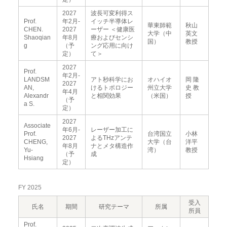
2027
波長可変利得ス
Prof.
年2月-
イッチ半導体レ
華東師範
秋山
CHEN.
2027
ーザー ＜健康医
大学（中
英文
Shaoqian
年8月
療およびセンシ
国）
教授
g
（予
ング応用に向け
定）
て＞
2027
Prof.
年2月-
LANDSM
アト秒科学にお
オハイオ
岡 隆
2027
AN,
けるトポロジー
州立大学
史 教
年4月
Alexandr
と相関効果
（米国）
授
（予
a S.
定）
2027
Associate
年6月-
レーザー加工に
Prof.
台湾国立
小林
2027
よるTHzアンテ
CHENG,
大学（台
洋平
年8月
ナとメタ構造作
Yu-
湾）
教授
（予
成
Hsiang
定）
FY 2025
受入
氏名
期間
研究テーマ
所属
所員
Prof.