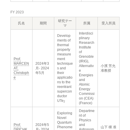
FY 2023
研究テー
氏名
期間
所属
受入所員
マ
Interdisci
Develop
plinary
ments of
Research
thermal
Institute
property
of
measure
Grenoble
Prof.
ment
(IRIG),
MARCEN
2024年3
technique
Alternativ
小濱 芳允
AT,
月- 2024
s and
e
准教授
Christoph
年5月
their
Energies
e
applicatio
and
ns to the
Atomic
reentrant
Energy
supercon
Commissi
ductor
on (CEA)
UTe
2
(France)
Departme
Exploring
nt of
Novel
Physics
Quantum
Prof.
2024年5
and
Phenome
山下 穣 准
DRICHK
月- 2024
Astronom