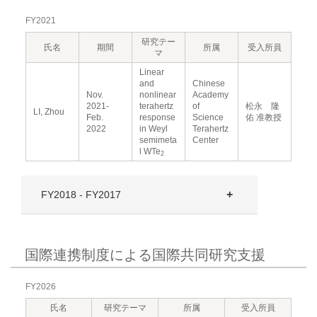
FY2021
研究テー
氏名
期間
所属
受入所員
マ
Linear
and
Chinese
Nov.
nonlinear
Academy
2021-
terahertz
of
松永 隆
LI, Zhou
Feb.
response
Science
佑 准教授
2022
in Weyl
Terahertz
semimeta
Center
l WTe
2
FY2018 - FY2017
国際連携制度による国際共同研究支援
FY2026
氏名
研究テーマ
所属
受入所員