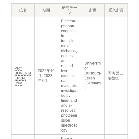
研究テー
氏名
期間
所属
受入所員
マ
Electron-
phonon
coupling
in
transition
metal
dichalcog
enides
and
University
related
Prof.
of
2022年10
two-
BOVENSI
Duisburg-
岡﨑 浩三
月- 2023
dimensio
EPEN,
Essen
准教授
年3月
nal
Uwe
(Germany
materials
)
investigat
ed by
time- and
angle-
resolved
photoemi
ssion
spectrosc
opy
Phase