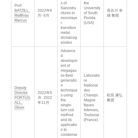
s of
the
Prof.
Nanostru
University
BATZILL,
2022年6
長谷川 幸
ctures in
of South
Matthias
月- 8月
雄 教授
monolaye
Florida
Marcus
r
(USA)
transition
metal
dichalcog
enides
Advance
d
developm
ent of
megagau
ss-field-
Laboratoi
generatio
re
n
National
Deputy
technique
des
Director
2022年5
s using
Champs
松田 康弘
PORTUG
月- 2022
the
Magne
教授
ALL,
年11月
single-
́tiques
Oliver
turn coil
Intenses,
method
Toulouse
and its
(France)
applicatio
n to
condense