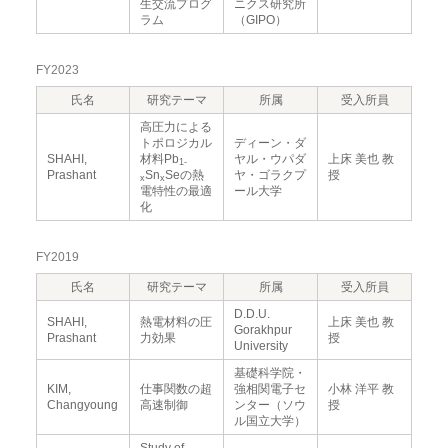
生交流プログ
ニクス研究所
ラム
（GIPO）
FY2023
氏名
研究テーマ
所属
受入所員
高圧力による
トポロジカル
ディーン・ダ
SHAHI,
材料Pb
ヤル・ウパダ
上床 美也 教
1-
Prashant
Sn
Seの熱
ヤ・ゴラクプ
授
x
x
電特性の最適
ール大学
化
FY2019
氏名
研究テーマ
所属
受入所員
D.D.U.
SHAHI,
熱電材料の圧
上床 美也 教
Gorakhpur
Prashant
力効果
授
University
基礎科学院・
KIM,
仕事関数の超
強相関電子セ
小林 洋平 教
Changyoung
高速制御
ンター（ソウ
授
ル国立大学）