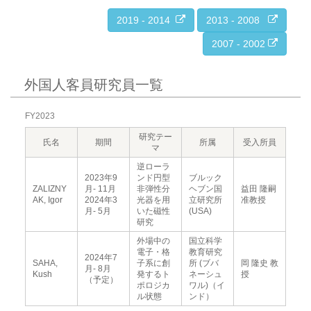
2019 - 2014
2013 - 2008
2007 - 2002
外国人客員研究員一覧
FY2023
研究テー
氏名
期間
所属
受入所員
マ
逆ローラ
2023年9
ンド円型
ブルック
ZALIZNY
月- 11月
非弾性分
ヘブン国
益田 隆嗣
AK, Igor
2024年3
光器を用
立研究所
准教授
月- 5月
いた磁性
(USA)
研究
外場中の
国立科学
電子・格
教育研究
2024年7
SAHA,
子系に創
所 (ブバ
岡 隆史 教
月- 8月
Kush
発するト
ネーシュ
授
（予定）
ポロジカ
ワル)（イ
ル状態
ンド）