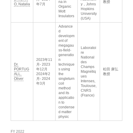
na in
教授
O, Natalia
年7月
y，Johns
Organic
Hopkins
Mott
University
Insulators
(USA)
Advance
d
developm
ent of
megagau
Laboratoi
ss-field-
re
generatio
National
2023年11
n
des
Dr.
月- 2023
technique
Champs
PORTUG
年12月
s using
松田 康弘
Magnétiq
ALL,
2024年2
the
教授
ues
Oliver
月- 2024
singleturn
Intenses,
年3月
coil
Toulouse,
method
CNRS
and its
(France)
applicatio
n to
condense
d matter
physic
FY 2022