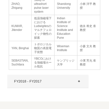
Study of
ZHAO,
ultrashort
Shandong
小林 洋平 教
Zhigang
pulse laser
University
授
system
低温強磁場下
Indian
における
Institute of
KUMAR,
Ludwigitesの
Science
徳永 将史 准
Jitender
マルチフェロ
Institute and
教授
イック物性の
Education
探索
Pune
トポロジカル
Wiseman
小森 文夫 教
YAN, Binghai
物質の表面電
Institute
授
子状態
YBCOにおけ
SEBASTIAN,
ケンブリッジ
小濱 芳允 准
る強磁場ホー
Suchitara
大学
教授
ル抵抗
FY2018 - FY2017