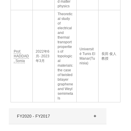
d matter
physics
Theoretic
al study
of
electrical
and
thermal
transport
propertie
Universit
Prof.
2022年6
s of
é Tunis El
長田 俊人
HADDAD
月- 2023
topologic
Manar(Tu
教授
, Sonia
年3月
al
nisia)
materials:
the case
of twisted
bilayer
graphene
and Weyl
semimeta
ls
FY2020 - FY2017