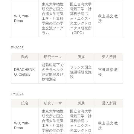
東京大学物性
国立台湾大学
研究所と国立
電気工学・計
台湾大学電気
算科学院 フ
WU, Yuh-
秋山 英文 教
工学・計算科
ォトニクス・
Renn
授
学院の間の学
光エレクトロ
生交流プログ
ニクス研究所
ラム
（GIPO）
FY2025
氏名
研究テーマ
所属
受入所員
超強磁場下で
フランス国立
DRACHENK
のテラヘルツ
宮田 敦彦 教
強磁場研究施
O, Oleksiy
測定開発及び
授
設
物性測定
FY2024
氏名
研究テーマ
所属
受入所員
東京大学物性
国立台湾大学
研究所と国立
電気工学・計
台湾大学電気
算科学院 フ
WU, Yuh-
秋山 英文 教
工学・計算科
ォトニクス・
Renn
授
学院の間の学
光エレクトロ