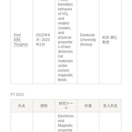
transition
behavior
of VO
2
and
related
crystals,
and
Prof.
2022年9
Dankook
physical
松田 康弘
KIM,
月- 2023
University
propertie
教授
Yongmin
年2月
(Korea)
s of two-
dimensio
nal
materials
under
pulsed
magnetic
fields
FY 2021
研究テー
氏名
期間
所属
受入所員
マ
Electronic
and
Magnetic
propertie