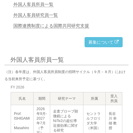
外国人客員所員一覧
外国人客員研究員一覧
国際連携制度による国際共同研究支援
募集について
外国人客員所員一覧
（注）各年度は、外国人客員所員制度の招聘サイクル（９月－８月）におけ
る当初来所予定に基づく。
FY 2026
受入
氏名
期間
研究テーマ
所属
所員
2026
走査プローブ顕
Prof.
年9月-
セントラ
長谷
微鏡による
ISHIGAMI
2027
ルフロリ
川 幸
NiTe2の超伝導
,
年7月
ダ大学
雄 教
近接効果に関す
Masahiro
（予
（米国）
授
る研究
定）