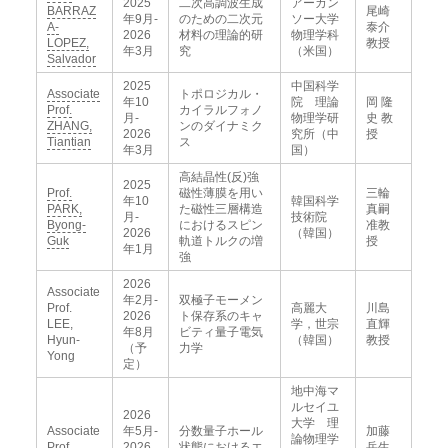
2025
二次高調波生成
アーカン
BARRAZ
尾崎
年9月-
のための二次元
ソー大学
A-
泰介
2026
材料の理論的研
物理学科
LOPEZ,
教授
年3月
究
（米国）
Salvador
2025
中国科学
Associate
トポロジカル・
年10
院 理論
岡 隆
Prof.
カイラルフォノ
月-
物理学研
史 教
ZHANG,
ンのダイナミク
2026
究所（中
授
Tiantian
ス
年3月
国）
高結晶性(反)強
2025
Prof.
磁性薄膜を用い
三輪
年10
韓国科学
PARK,
た磁性三層構造
真嗣
月-
技術院
Byong-
におけるスピン
准教
2026
（韓国）
Guk
軌道トルクの増
授
年1月
強
2026
Associate
年2月-
双極子モーメン
Prof.
高麗大
川島
2026
ト保存系のキャ
LEE,
学，世宗
直輝
年8月
ビティ量子電気
Hyun-
（韓国）
教授
（予
力学
Yong
定）
地中海マ
ルセイユ
2026
大学 理
Associate
年5月-
分数量子ホール
加藤
論物理学
Prof.
2026
状態におけるエ
岳生