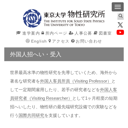
Toggl
navig
進学案内
所内ページ
人事公募
図書室
English
アクセス
お問い合わせ
外国人招へい・受入
世界最高水準の物性研究を先導していくため、海外から
著名な研究者を
外国人客員所員（Visiting Professor）
と
して一定期間雇用したり、若手の研究者などを
外国人客
員研究者（Visiting Researcher）
として1ヶ月程度の短期
招へいしたり、物性研の最先端研究設備での実験などを
行う
国際共同研究
を支援しています。