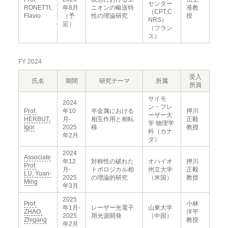
センター
RONETTI,
年8月
ニオンの輸送特
准教
（CPT,C
Flavio
（予
性の理論研究
授
NRS）
定）
（フラン
ス）
FY 2024
受入
氏名
期間
研究テーマ
所属
所員
サイモ
2024
ン・フレ
Prof.
年10
半金属における
押川
ーザー大
HERBUT,
月-
相互作用と相転
正毅
学 物理学
Igor
2025
移
教授
科（カナ
年2月
ダ）
2024
Associate
年12
対称性の破れた
オハイオ
押川
Prof.
月-
トポロジカル相
州立大学
正毅
LU, Yuan-
2025
の理論的研究
（米国）
教授
Ming
年3月
2025
Prof.
小林
年1月-
レーザー光電子
山東大学
ZHAO,
洋平
2025
用光源開発
（中国）
Zhigang
教授
年2月