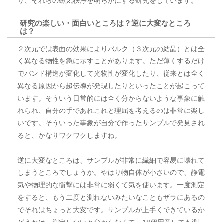
り、それらの磁気秩序を明らかにする研究をしています。
研究の楽しい・面白いところは？逆に大変なところ
は？
２次元では表面の効果によりバルク（３次元の結晶）とは全
く異なる物性を急に示すことがあります。ただ薄くするだけ
でバンド構造が変化して光物性が変化したり、従来とは全く
異なる原因から超伝導が発現したりといったことが起こって
います。そういう日常的には全く分からないような事象に触
れられ、自分の手であれこれと理屈を考えるのは非常に楽し
いです。そういった事象が自分で作ったサンプルで発見され
ると、かなりワクワクしますね。
逆に大変なところは、サンプルが非常に繊細で容易に壊れて
しまうところでしょうか。やはり物自体が小さいので、静電
気や物理的な衝撃には非常に弱くて気を使います。一度測定
をすると、もう二度と測れないみたいなこともザラにあるの
でそれはちょっと大変です。サンプルが上手くできているか