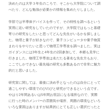
決めたのは大学３年生のころで、そこから大学院について調
べたり、どんな勉強が必要かの情報を集めたりしました。
学部では半導体デバイスを作って、その特性を調べるという
実用に近い研究をしていたのですが、大学院ではもっと基礎
寄りの研究をしたいと思ってどんな先生がいるかを探しまし
た。物理と量子が好きなので、量子コンピュータや量子物質
まわりをやりたいと思って物理工学専攻を調べました。実は
ガイダンスには3年生と4年生の2回参加して、本郷も見学に
行きました。物理工学専攻は名だたる著名な先生方もおり、
ここでしかできない最先端の研究も多数あるので非常に魅力
的だと思いました。
研究室に関しては、最後に決め手となったのは自分にとって
過ごしやすい環境でのびのびと研究ができるという点です。
やはり2年間あるいは5年間お世話になる場所なので、実際
に行った時のメンバーの雰囲気や場所、周囲の環境などいろ
いろな要因はありますが結果的にとても正しい選択だったと