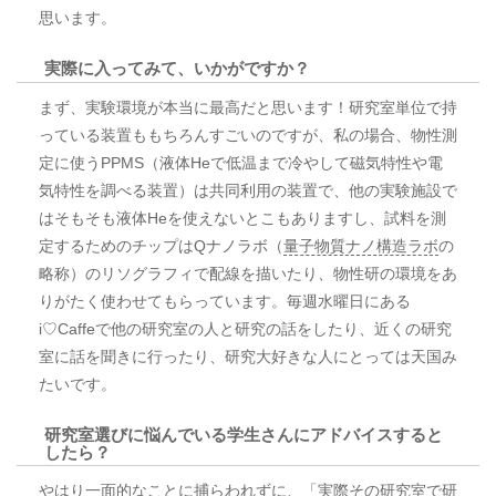
思います。
実際に入ってみて、いかがですか？
まず、実験環境が本当に最高だと思います！研究室単位で持
っている装置ももちろんすごいのですが、私の場合、物性測
定に使うPPMS（液体Heで低温まで冷やして磁気特性や電
気特性を調べる装置）は共同利用の装置で、他の実験施設で
はそもそも液体Heを使えないとこもありますし、試料を測
定するためのチップはQナノラボ（
量子物質ナノ構造ラボ
の
略称）のリソグラフィで配線を描いたり、物性研の環境をあ
りがたく使わせてもらっています。毎週水曜日にある
i♡Caffeで他の研究室の人と研究の話をしたり、近くの研究
室に話を聞きに行ったり、研究大好きな人にとっては天国み
たいです。
研究室選びに悩んでいる学生さんにアドバイスすると
したら？
やはり一面的なことに捕らわれずに、「実際その研究室で研