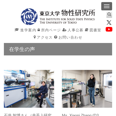
Toggl
navig
進学案内
所内ページ
人事公募
図書室
アクセス
お問い合わせ
在学生の声
石井 智博さん（井手上研究
Ms. Xiaoni Zhang (D3,