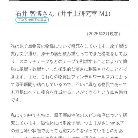
石井 智博さん（
井手上研究室
M1）
工学系 物理工学専攻
（2025年2月現在）
私は原子層物質の物性について研究をしています。原子層物
質は文字通り、原子の層が積み重なってできた構造をしてお
り、スコッチテープなどのテープで剥離することによって簡
単に単層～数層といった極限的な薄さに到達させることがで
きます。また、これらの物質はファンデルワールス力によっ
て原子層間が結合しているので、互いに異なる物質であって
も容易にヘテロ接合を作成することができるという点も魅力
です。
私はその中でも特に、原子層磁性体のスピン秩序について研
究しています。磁性体には単原子層、つまり厚さ1 nm以下
の最も薄い状態であっても磁気秩序を保っているものがあ