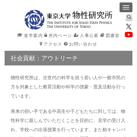
Toggl
navig
進学案内
所内ページ
人事公募
図書室
アクセス
お問い合わせ
社会貢献：アウトリーチ
物性研究所は、次世代の科学を担う若い人や一般市民の
方を対象とした教育活動や科学の啓蒙・普及活動を行っ
ています。
将来の担い手である中高生や子どもたちに対しては、物
性科学に親しんでいただくことを目的に、見学の受け入
れ、学校への出張授業を行っています。また柏キャンパ