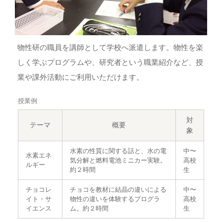
物性研の職員を講師として学校へ派遣します。物性を楽
しく学ぶプログラムや、研究者という職業紹介など、授
業や課外活動にご利用いただけます。
授業例
対
テーマ
概要
象
水素の性質に関する話と、水の電
中〜
水素エネ
気分解と燃料電池ミニカー実験。
高校
ルギー
約２時間
生
チョコレ
チョコを教材に結晶の違いによる
中〜
イト・サ
物性の違いを体験するプログラ
高校
イエンス
ム。約２時間
生