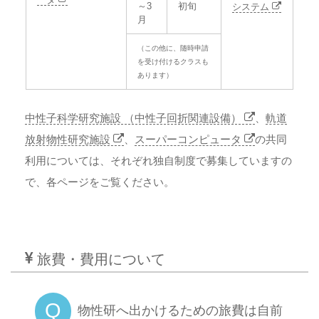
～3
初旬
システム
月
（この他に、随時申請
を受け付けるクラスも
あります）
中性子科学研究施設 （中性子回折関連設備）
、
軌道
放射物性研究施設
、
スーパーコンピュータ
の共同
利用については、それぞれ独自制度で募集していますの
で、各ページをご覧ください。
旅費・費用について
Q
物性研へ出かけるための旅費は自前