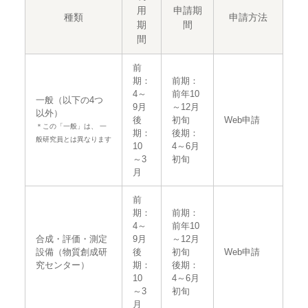
用
申請期
種類
申請方法
期
間
間
前
期：
前期：
4～
前年10
一般（以下の4つ
9月
～12月
以外）
後
初旬
Web申請
＊この「一般」は、 一
期：
後期：
般研究員とは異なります
10
4～6月
～3
初旬
月
前
期：
前期：
4～
前年10
合成・評価・測定
9月
～12月
設備（物質創成研
後
初旬
Web申請
究センター）
期：
後期：
10
4～6月
～3
初旬
月