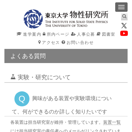
Toggl
navig
進学案内
所内ページ
人事公募
図書室
アクセス
お問い合わせ
よくある質問
実験・研究について
Q
興味がある装置や実験環境につい
て、何ができるのか詳しく知りたいです
各装置は担当研究室が維持・管理しています。
装置一覧
には担当研究室の責任者へのメールがリンクされていま