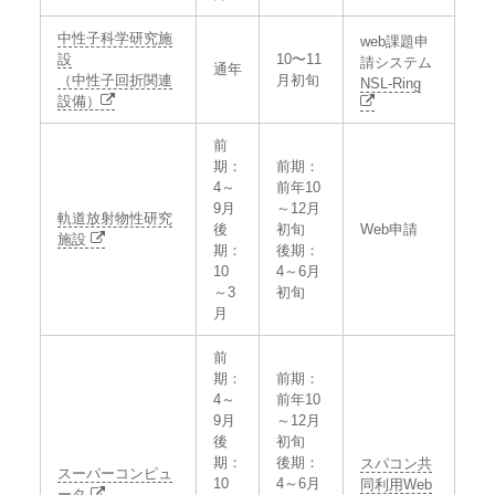
中性子科学研究施
web課題申
設
10〜11
請システム
通年
（中性子回折関連
月初旬
NSL-Ring
設備）
前
期：
前期：
4～
前年10
9月
～12月
軌道放射物性研究
後
初旬
Web申請
施設
期：
後期：
10
4～6月
～3
初旬
月
前
期：
前期：
4～
前年10
9月
～12月
後
初旬
期：
後期：
スパコン共
スーパーコンピュ
10
4～6月
同利用Web
ータ