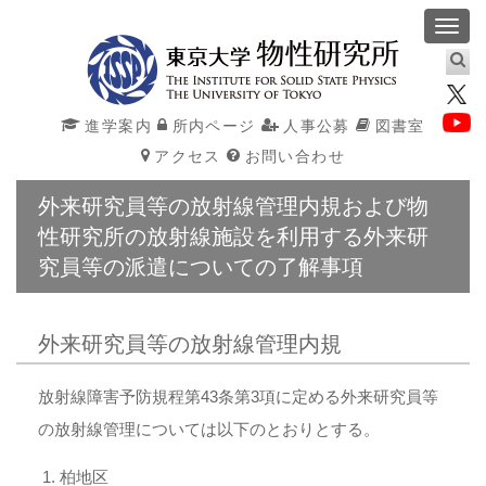
Toggl
navig
進学案内
所内ページ
人事公募
図書室
アクセス
お問い合わせ
外来研究員等の放射線管理内規および物
性研究所の放射線施設を利用する外来研
究員等の派遣についての了解事項
外来研究員等の放射線管理内規
放射線障害予防規程第43条第3項に定める外来研究員等
の放射線管理については以下のとおりとする。
柏地区