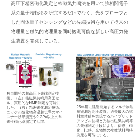
高圧下精密磁化測定と核磁気共鳴法を用いて強相関電子
系の量子相転移を研究するだけでなく、光をプローブと
した固体量子センシングなどの先端技術を用いて従来の
物理量と磁気的物理量を同時観測可能な新しい高圧力発
生装置を開発している。
独自開発の超高圧下先端測定技
術。（左）核磁気共鳴用高圧セ
ル。実用的なNMR測定を可能に
25年度に建造開始するマルチ物理
した。（右）精密磁化測定技術。
量観測超高圧装置。過去最大の試
ニッケル酸化物高温超伝導のマイ
料室体積を実現するハイブリッド
スナー効果測定や2 GPa以上の常
アンビル技術と光検出磁気共鳴等
磁性磁化率測定で活躍。
の先端測定手段により、伝導、磁
化、比熱、光物性の複数試料同時
測定を可能にする。