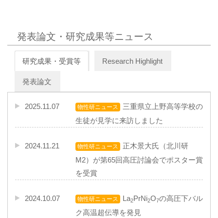
発表論文・研究成果等ニュース
研究成果・受賞等
Research Highlight
発表論文
2025.11.07
三重県立上野高等学校の
物性研ニュース
生徒が見学に来訪しました
2024.11.21
正木景大氏（北川研
物性研ニュース
M2）が第65回高圧討論会でポスター賞
を受賞
2024.10.07
La
PrNi
O
の高圧下バル
物性研ニュース
2
2
7
ク高温超伝導を発見