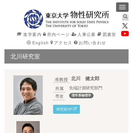
Toggl
navig
進学案内
所内ページ
人事公募
図書室
English
アクセス
お問い合わせ
北川研究室
北川 健太郎
准教授
先端計測研究部門
所属
理学系物理学
専攻
研究室HP