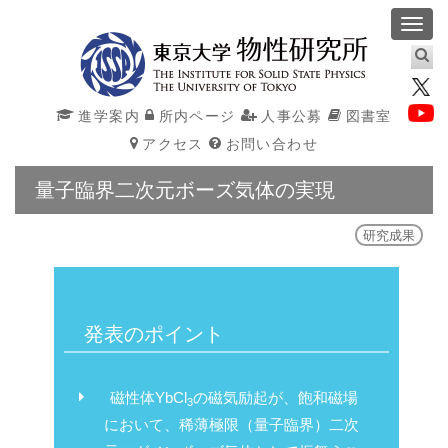
Toggl
navig
進学案内
所内ページ
人事公募
図書室
アクセス
お問い合わせ
量子臨界二次元ボーズ気体の実現
研究成果
発表のポイント
磁性体YbCl
の磁気励起が、飽和磁場
3
において、稀薄極限（量子臨界）二次