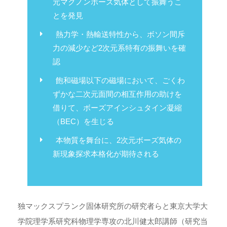
元マグノンボーズ気体として振舞うこ
とを発見
熱力学・熱輸送特性から、ボソン間斥
力の減少など2次元系特有の振舞いを確
認
飽和磁場以下の磁場において、ごくわ
ずかな二次元面間の相互作用の助けを
借りて、ボーズアインシュタイン凝縮
（BEC）を生じる
本物質を舞台に、2次元ボーズ気体の
新現象探求本格化が期待される
独マックスプランク固体研究所の研究者らと東京大学大
学院理学系研究科物理学専攻の北川健太郎講師（研究当