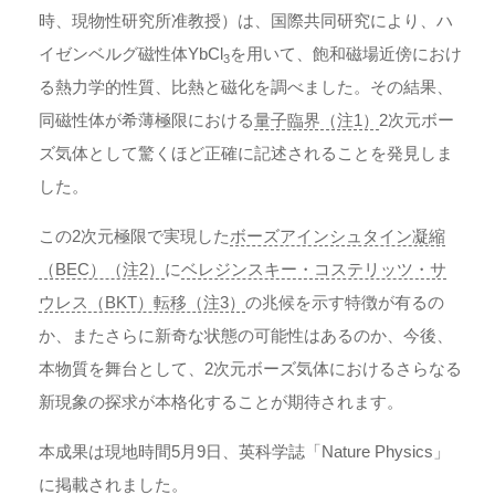
時、現物性研究所准教授）は、国際共同研究により、ハ
イゼンベルグ磁性体YbCl
を用いて、飽和磁場近傍におけ
3
る熱力学的性質、比熱と磁化を調べました。その結果、
同磁性体が希薄極限における
量子臨界（注1）
2次元ボー
ズ気体として驚くほど正確に記述されることを発見しま
した。
この2次元極限で実現した
ボーズアインシュタイン凝縮
（BEC）（注2）
に
ベレジンスキー・コステリッツ・サ
ウレス（BKT）転移（注3）
の兆候を示す特徴が有るの
か、またさらに新奇な状態の可能性はあるのか、今後、
本物質を舞台として、2次元ボーズ気体におけるさらなる
新現象の探求が本格化することが期待されます。
本成果は現地時間5月9日、英科学誌「Nature Physics」
に掲載されました。