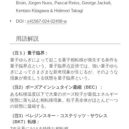
Bruin, Jürgen Nuss, Pascal Reiss, George Jackeli,
Kentaro Kitagawa & Hidenori Takagi
DOI :
s41567-024-02498-w
用語解説
（注１）量子臨界 :
量子ゆらぎによって起こる量子相転移が発生する条件を
量子臨界点という。量子臨界点近傍では、強い量子ゆら
ぎによってさまざまな新奇現象が生じるが、そのような
現象が発生しうる状態を量子臨界という。
（注2）ボーズアインシュタイン凝縮（BEC） :
ある転移温度以下で大量のボーズ粒子が最低エネルギー
状態に落ち込む相転移現象。粒子系全体がほとんど一つ
の状態に凝縮する。
（注3）ベレジンスキー・コステリッツ・サウレス
（BKT）転移 :
2次元系における特殊な相転移。