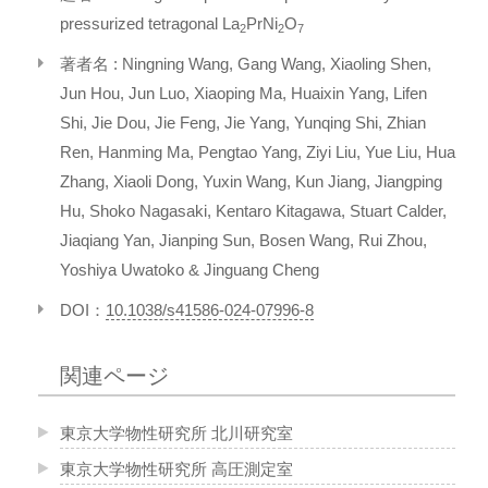
pressurized tetragonal La
PrNi
O
2
2
7
著者名 : Ningning Wang, Gang Wang, Xiaoling Shen,
Jun Hou, Jun Luo, Xiaoping Ma, Huaixin Yang, Lifen
Shi, Jie Dou, Jie Feng, Jie Yang, Yunqing Shi, Zhian
Ren, Hanming Ma, Pengtao Yang, Ziyi Liu, Yue Liu, Hua
Zhang, Xiaoli Dong, Yuxin Wang, Kun Jiang, Jiangping
Hu, Shoko Nagasaki, Kentaro Kitagawa, Stuart Calder,
Jiaqiang Yan, Jianping Sun, Bosen Wang, Rui Zhou,
Yoshiya Uwatoko & Jinguang Cheng
DOI：
10.1038/s41586-024-07996-8
関連ページ
東京大学物性研究所 北川研究室
東京大学物性研究所 高圧測定室