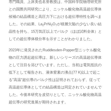
専門職員、上床美也名誉教授は、中国科学院物理研究所
との国際共同研究により、ニッケル酸化物高温超伝導体
候補の結晶構造と高圧力下における超伝導特性を調べま
した。その結果、La
PrNi
O
が積層欠陥の少ない良い結
2
2
7
晶性を持ち、15万気圧以上でバルク（ほぼ試料全体）と
しての超伝導体積分率を示すことがわかりました。
2023年に発見されたRuddlesden-Popper型ニッケル酸化
物の圧力誘起超伝導は、新しいシリーズの高温超伝導体
として注目を浴びています。ただし、当初は電気抵抗の
低下として報告され、液体窒素の沸点(77 K)以上で起こ
る”高温”超伝導のバルク性は証明されておらず、従って
高温超伝導体としての結晶構造は同定されていませんで
した。今後本研究を皮切りとして、ニッケル酸化物高温
超伝導の研究進展が期待されます。