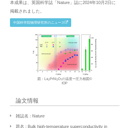
本成果は、英国科学誌「Nature」誌に2024年10月2日に
掲載されました。
中国科学院物理研究所のニュース
図：La
PrNi
O
の温度ー圧力相図©
2
2
7
IOP
論文情報
雑誌名 :
Nature
題名 : Bulk high-temperature superconductivity in