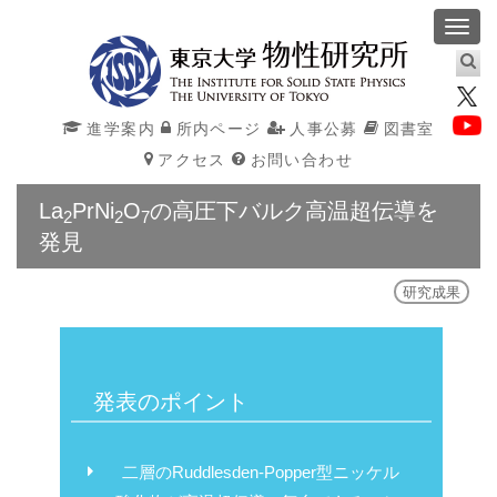
Toggl
navig
進学案内
所内ページ
人事公募
図書室
アクセス
お問い合わせ
La
PrNi
O
の高圧下バルク高温超伝導を
2
2
7
発見
研究成果
発表のポイント
二層のRuddlesden-Popper型ニッケル