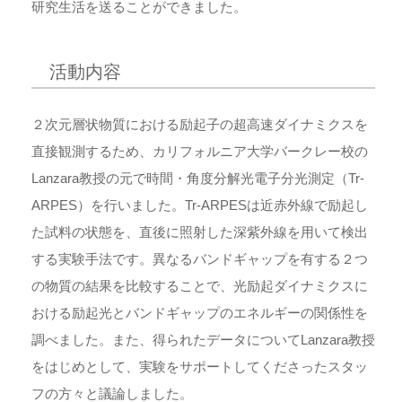
研究生活を送ることができました。
活動内容
２次元層状物質における励起子の超高速ダイナミクスを
直接観測するため、カリフォルニア大学バークレー校の
Lanzara教授の元で時間・角度分解光電子分光測定（Tr-
ARPES）を行いました。Tr-ARPESは近赤外線で励起し
た試料の状態を、直後に照射した深紫外線を用いて検出
する実験手法です。異なるバンドギャップを有する２つ
の物質の結果を比較することで、光励起ダイナミクスに
おける励起光とバンドギャップのエネルギーの関係性を
調べました。また、得られたデータについてLanzara教授
をはじめとして、実験をサポートしてくださったスタッ
フの方々と議論しました。