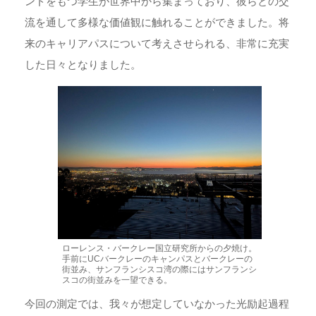
ンドをもつ学生が世界中から集まっており、彼らとの交
流を通して多様な価値観に触れることができました。将
来のキャリアパスについて考えさせられる、非常に充実
した日々となりました。
ローレンス・バークレー国立研究所からの夕焼け。
手前にUCバークレーのキャンパスとバークレーの
街並み、サンフランシスコ湾の際にはサンフランシ
スコの街並みを一望できる。
今回の測定では、我々が想定していなかった光励起過程