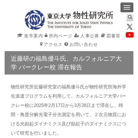
Toggl
navig
進学案内
所内ページ
人事公募
図書室
アクセス
お問い合わせ
近藤研の福島優斗氏、カルフォルニア大
学 バークレー校 滞在報告
物性研究所近藤研究室の福島優斗氏が物性研究所海外学
生派遣プログラムを利用して、カルフォルニア大学バー
クレー校に2025年2月17日から3月28日まで滞在し、時
間・角度分解光電子分光測定を用いて、２次元物質にお
ける光励起ダイナミクス及び励起子のダイナミクスにつ
いて研究を行いました。