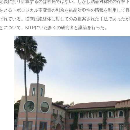
定義に則り計算するのは容易ではない。しかし結晶対称性の存在下
をとるトポロジカル不変量の剰余を結晶対称性の情報を利用して容
ばれている。従来は絶縁体に対してのみ提案された手法であったが
とについて、KITPにいた多くの研究者と議論を行った。