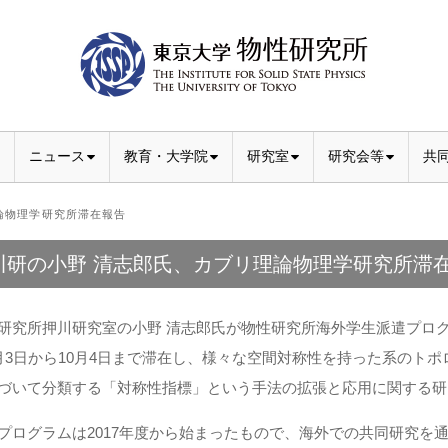
ニュース
教育・大学院
研究室
研究会等
共
論物理学研究所滞在報告
川研の小野 清志郎氏、カブリ理論物理学研究所滞
研究所押川研究室の小野 清志郎氏が物性研究所海外学生派遣プロ
月3日から10月4日まで滞在し、様々な空間対称性を持った系のト
づいて分類する「対称性指標」という手法の拡張と応用に関する研
プログラムは2017年度から始まったもので、海外での共同研究を