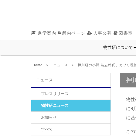
進学案内
所内ページ
人事公募
図書室
物性研について
Home
>
ニュース
> 押川研の小野 清志郎氏、カブリ理
押
ニュース
プレスリリース
物性
物性研ニュース
に9
お知らせ
に基
すべて
この