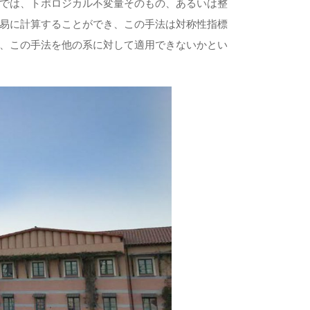
では、トポロジカル不変量そのもの、あるいは整
易に計算することができ、この手法は対称性指標
、この手法を他の系に対して適用できないかとい