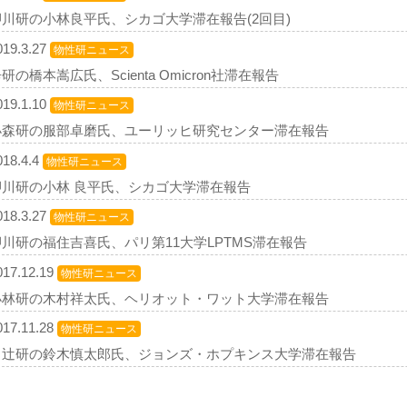
押川研の小林良平氏、シカゴ大学滞在報告(2回目)
019.3.27
物性研ニュース
研の橋本嵩広氏、Scienta Omicron社滞在報告
019.1.10
物性研ニュース
小森研の服部卓磨氏、ユーリッヒ研究センター滞在報告
018.4.4
物性研ニュース
押川研の小林 良平氏、シカゴ大学滞在報告
018.3.27
物性研ニュース
川研の福住吉喜氏、パリ第11大学LPTMS滞在報告
017.12.19
物性研ニュース
小林研の木村祥太氏、ヘリオット・ワット大学滞在報告
017.11.28
物性研ニュース
中辻研の鈴木慎太郎氏、ジョンズ・ホプキンス大学滞在報告