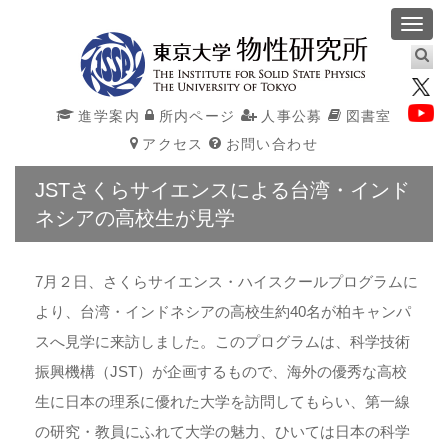
Toggl
navig
進学案内
所内ページ
人事公募
図書室
アクセス
お問い合わせ
JSTさくらサイエンスによる台湾・インド
ネシアの高校生が見学
7月２日、さくらサイエンス・ハイスクールプログラムに
より、台湾・インドネシアの高校生約40名が柏キャンパ
スへ見学に来訪しました。このプログラムは、科学技術
振興機構（JST）が企画するもので、海外の優秀な高校
生に日本の理系に優れた大学を訪問してもらい、第一線
の研究・教員にふれて大学の魅力、ひいては日本の科学