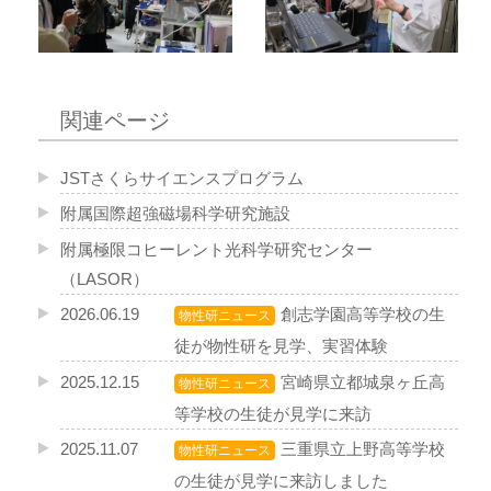
関連ページ
JSTさくらサイエンスプログラム
附属国際超強磁場科学研究施設
附属極限コヒーレント光科学研究センター
（LASOR）
2026.06.19
創志学園高等学校の生
物性研ニュース
徒が物性研を見学、実習体験
2025.12.15
宮崎県立都城泉ヶ丘高
物性研ニュース
等学校の生徒が見学に来訪
2025.11.07
三重県立上野高等学校
物性研ニュース
の生徒が見学に来訪しました