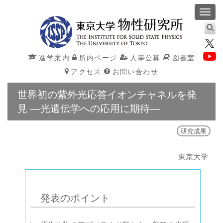
Toggl
navig
進学案内
所内ページ
人事公募
図書室
アクセス
お問い合わせ
世界初の紫外光応答イオンチャネルを発
見 ―光遺伝学への応用に期待―
研究成果
東京大学
発表のポイント