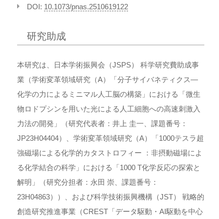
DOI:
10.1073/pnas.2510619122
研究助成
本研究は、日本学術振興会（JSPS） 科学研究費助成事
業（学術変革領域研究（A）「分子サイバネティクス―
化学の力によるミニマル人工脳の構築」における「微生
物ロドプシンを用いた光による人工細胞への高速刺激入
力法の開発」（研究代表者：井上 圭一、課題番号：
JP23H04404）、学術変革領域研究（A）「1000テスラ超
強磁場による化学的カタストロフィー ：非摂動磁場によ
る化学結合の科学」における「1000 T化学反応の探索と
解明」（研究分担者：永田 崇、課題番号：
23H04863））、および科学技術振興機構（JST） 戦略的
創造研究推進事業（CREST「データ駆動・AI駆動を中心