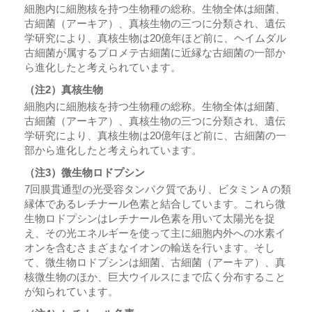
細胞内に細胞核を持つ生物種の総称。生物全体は細菌、
古細菌（アーキア）、真核生物の三つに分類され、遺伝
学研究により、真核生物は20億年ほど前に、ヘイムダル
古細菌が属するプロメテ古細菌に近縁な古細菌の一部か
ら進化したと考えられています。
（注2）真核生物
細胞内に細胞核を持つ生物種の総称。生物全体は細菌、
古細菌（アーキア）、真核生物の三つに分類され、遺伝
学研究により、真核生物は20億年ほど前に、古細菌の一
部から進化したと考えられています。
（注3）微生物ロドプシン
7回膜貫通型の光受容タンパク質であり、ビタミンＡの類
縁体であるレチナール色素と結合しています。これら微
生物ロドプシンはレチナール色素を用いて太陽光を捉
え、その光エネルギーを使って主に細胞内外への水素イ
オンを含むさまざまなイオンの輸送を行います。そし
て、微生物ロドプシンは細菌、古細菌（アーキア）、真
核微生物のほか、巨大ウイルスにまで広く分布すること
が知られています。