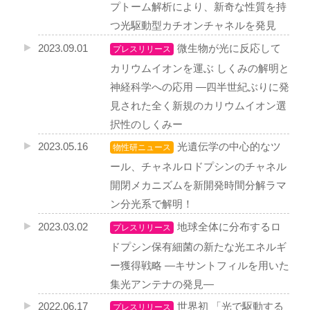
プトーム解析により、新奇な性質を持
つ光駆動型カチオンチャネルを発見
2023.09.01
微生物が光に反応して
プレスリリース
カリウムイオンを運ぶ しくみの解明と
神経科学への応用 ―四半世紀ぶりに発
見された全く新規のカリウムイオン選
択性のしくみー
2023.05.16
光遺伝学の中心的なツ
物性研ニュース
ール、チャネルロドプシンのチャネル
開閉メカニズムを新開発時間分解ラマ
ン分光系で解明！
2023.03.02
地球全体に分布するロ
プレスリリース
ドプシン保有細菌の新たな光エネルギ
ー獲得戦略 ―キサントフィルを用いた
集光アンテナの発見―
2022.06.17
世界初 「光で駆動する
プレスリリース