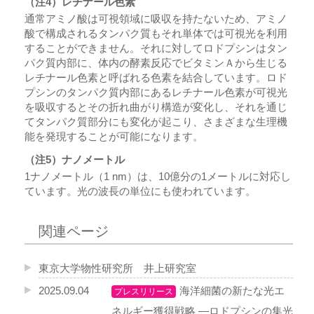
（注4）レチナール色素
通常アミノ酸は可視領域に吸収を持たないため、アミノ
酸で構成されるタンパク質もそれ単体では可視光を利用
することができません。それに対してロドプシンはタン
パク質内部に、体内の酵素反応でビタミンＡから生じる
レチナール色素と呼ばれる色素を結合しています。ロド
プシンのタンパク質内部にあるレチナール色素が可視光
を吸収するとその折れ曲がり構造が変化し、それを通じ
てタンパク質部分にも変化が起こり、さまざまな生理機
能を発現することが可能になります。
（注5）ナノメートル
1ナノメートル（1 nm）は、10億分の1メートルに対応し
ています。光の波長の単位にも使われています。
関連ページ
東京大学物性研究所 井上研究室
2025.09.04
海洋細菌の新たな光エ
プレスリリース
ネルギー獲得戦略 ―ロドプシンの集光