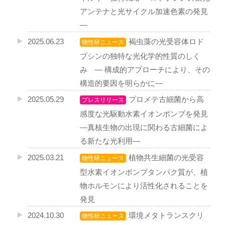
アンテナと光サイクル加速色素の発見
―
2025.06.23
褐虫藻の光受容体ロド
物性研ニュース
プシンの独特な光化学的性質のしく
み — 構成的アプローチにより、その
構造的要因を明らかに—
2025.05.29
プロメテ古細菌から高
プレスリリース
感度な光駆動水素イオンポンプを発見
―真核生物の出現に関わる古細菌によ
る新たな光利用―
2025.03.21
植物共生細菌の光受容
物性研ニュース
型水素イオンポンプタンパク質が、植
物ホルモンにより活性化されることを
発見
2024.10.30
環境メタトランスクリ
物性研ニュース