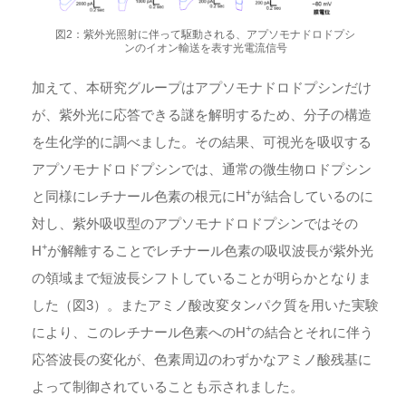
図2：紫外光照射に伴って駆動される、アプソモナドロドプシ
ンのイオン輸送を表す光電流信号
加えて、本研究グループはアプソモナドロドプシンだけ
が、紫外光に応答できる謎を解明するため、分子の構造
を生化学的に調べました。その結果、可視光を吸収する
アプソモナドロドプシンでは、通常の微生物ロドプシン
+
と同様にレチナール色素の根元にH
が結合しているのに
対し、紫外吸収型のアプソモナドロドプシンではその
+
H
が解離することでレチナール色素の吸収波長が紫外光
の領域まで短波長シフトしていることが明らかとなりま
した（図3）。またアミノ酸改変タンパク質を用いた実験
+
により、このレチナール色素へのH
の結合とそれに伴う
応答波長の変化が、色素周辺のわずかなアミノ酸残基に
よって制御されていることも示されました。