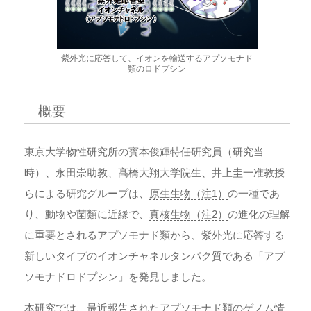
紫外光に応答して、イオンを輸送するアプソモナド
類のロドプシン
概要
東京大学物性研究所の寳本俊輝特任研究員（研究当
時）、永田崇助教、髙橋大翔大学院生、井上圭一准教授
らによる研究グループは、
原生生物（注1）
の一種であ
り、動物や菌類に近縁で、
真核生物（注2）
の進化の理解
に重要とされるアプソモナド類から、紫外光に応答する
新しいタイプのイオンチャネルタンパク質である「アプ
ソモナドロドプシン」を発見しました。
本研究では、最近報告されたアプソモナド類のゲノム情