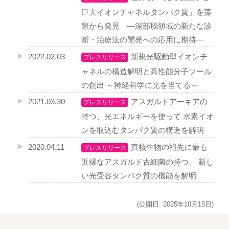
巨大イオンチャネルタンパク質」を藻
類から発見 ―深部脳領域の新たな診
断・治療法の開発への応用に期待―
2022.02.03
新規光駆動型イオンチ
プレスリリース
ャネルの構造解明と高性能分子ツール
の創出 ～神経科学に光を当てる～
2021.03.30
アスガルドアーキアの
プレスリリース
持つ、光エネルギーを使って 水素イオ
ンを取込むタンパク質の構造を解明
2020.04.11
真核生物の祖先に最も
プレスリリース
近縁なアスガルド古細菌の持つ、 新し
い光受容タンパク質の機能を解明
(公開日: 2025年10月15日)