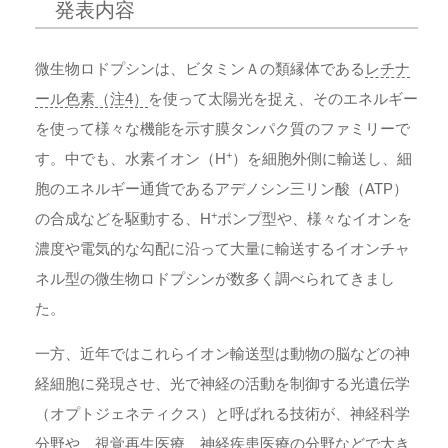
発表内容
微生物ロドプシンは、ビタミンＡの類縁体である
レチナ
ール色素（注4）
を使って太陽光を捉え、そのエネルギー
を使って様々な機能を示す膜タンパク質のファミリーで
+
す。中でも、水素イオン（H
）を細胞外側に輸送し、細
胞のエネルギー通貨であるアデノシン三リン酸（ATP）
+
の合成などを駆動する、H
ポンプ型や、様々なイオンを
濃度や電気的な勾配に沿って大量に輸送するイオンチャ
ネル型の微生物ロドプシンが数多く調べられてきまし
た。
一方、近年ではこれらイオン輸送型は動物の脳などの神
経細胞に発現させ、光で神経の活動を制御する光遺伝学
（オプトジェネティクス）と呼ばれる技術が、神経科学
分野や、視覚再生医療、神経疾患医療の分野などで大き