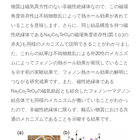
物質は磁気異方性のない非磁性絶縁体なので、この磁場
角度依存性は不純物散乱によって熱ホール効果が表れて
いることを意味します。さらに、同じ結晶構造を持つ磁
性絶縁体であるNa
Co
TeO
の磁場角度依存性(図１(c)の
2
2
6
赤丸)も同様のメカニズムで説明できることがわかりまし
た。これらの結果は不純物散乱による外因性のメカニズ
ムによってフォノンの熱ホール効果が発現していること
を示す初の実験結果で、フォノン熱ホール効果の解明に
つながる研究成果です。また、磁性絶縁体である
Na
Co
TeO
の磁気励起とも結合したフォノンーマグノン
2
2
6
結合体でも同様のメカニズムが働いていることがわかっ
たので、非磁性絶縁体に限らず、幅広い物質における共
通のメカニズムであることを示唆する結果です。