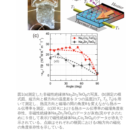
図1(a)測定した非磁性絶縁体Na
Zn
TeO
の写真。(b)測定の模
2
2
6
式図。縦方向と横方向の温度差を３つの温度計(
T
,
T
,
T
)を用
1
2
3
いて測定し、熱流方向と磁場の間の角度θを変えながら熱ホー
ル伝導率を測定。(c)30 Kにおける熱ホール伝導率の磁場角度依
存性。非磁性絶縁体Na
Zn
TeO
のデータが灰色(見やすさのた
2
2
6
めに５倍して表示)で磁性絶縁体Na
Co
TeO
のデータが赤丸で
2
2
6
示されている。点線はそれぞれの物質におけるc軸方向の磁化
の角度依存性を示している。