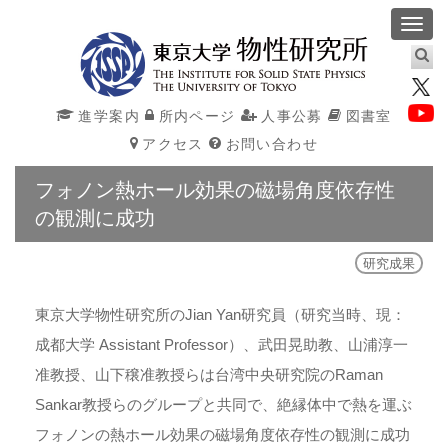
Toggl
navig
進学案内
所内ページ
人事公募
図書室
アクセス
お問い合わせ
フォノン熱ホール効果の磁場角度依存性
の観測に成功
研究成果
東京大学物性研究所のJian Yan研究員（研究当時、現：
成都大学 Assistant Professor）、武田晃助教、山浦淳一
准教授、山下穣准教授らは台湾中央研究院のRaman
Sankar教授らのグループと共同で、絶縁体中で熱を運ぶ
フォノンの熱ホール効果の磁場角度依存性の観測に成功