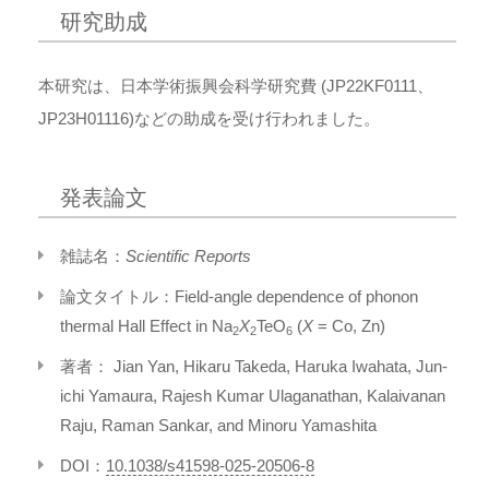
研究助成
本研究は、日本学術振興会科学研究費 (JP22KF0111、
JP23H01116)などの助成を受け行われました。
発表論文
雑誌名：
Scientific Reports
論文タイトル：Field-angle dependence of phonon
thermal Hall Effect in Na
X
TeO
(
X
= Co, Zn)
2
2
6
著者： Jian Yan, Hikaru Takeda, Haruka Iwahata, Jun-
ichi Yamaura, Rajesh Kumar Ulaganathan, Kalaivanan
Raju, Raman Sankar, and Minoru Yamashita
DOI：
10.1038/s41598-025-20506-8