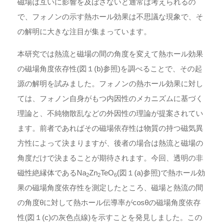
磁場は互いに影響を及ぼさないと通常は考えられるの
で、フォノンの示す熱ホール効果は不思議な現象で、そ
の解明に大きな注目が集まっています。
本研究では熱流と磁場の間の角度を変えて熱ホール効果
の磁場角度依存性(図１(b)参照)を調べることで、その起
源の解明を試みました。フォノンの熱ホール効果に対し
ては、フォノン自身がもつ内因性のメカニズムに基づく
理論と、不純物散乱などの外因性の理論が提案されてい
ます。前者であればその磁場依存性は物質の持つ磁気異
方性によって決まりますが、後者の場合は熱流と磁場の
角度だけで決まることが期待されます。今回、透明の非
磁性絶縁体であるNa
Zn
TeO
(図１(a)参照)で熱ホール効
2
2
6
果の磁場角度依存性を測定したところ、磁場と熱流の間
の角度θに対して熱ホール伝導率がcos⁡θの磁場角度依存
性(図１(c)の灰色点線)を示すことを発見しました。この