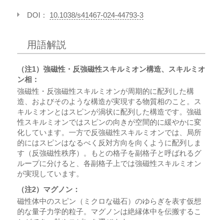
DOI：
10.1038/s41467-024-44793-3
用語解説
（注1）強磁性・反強磁性スキルミオン構造、スキルミオ
ン相：
強磁性・反強磁性スキルミオンが周期的に配列した構
造、およびそのような構造が実現する物質相のこと。ス
キルミオンとはスピンが渦状に配列した構造です。強磁
性スキルミオンではスピンの向きが空間的に緩やかに変
化しています。一方で反強磁性スキルミオンでは、局所
的にはスピンはなるべく反対方向を向くように配列しま
す（反強磁性秩序）。もとの格子を副格子と呼ばれるグ
ループに分けると、各副格子上では強磁性スキルミオン
が実現しています。
（注2）マグノン：
磁性体中のスピン（ミクロな磁石）のゆらぎを表す仮想
的な量子力学的粒子。マグノンは絶縁体中を伝搬するこ