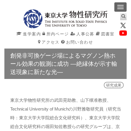
Toggl
navig
進学案内
所内ページ
人事公募
図書室
アクセス
お問い合わせ
創発非可換ゲージ場によるマグノン熱ホ
ール効果の観測に成功 ―絶縁体が示す輸
送現象に新たな光―
研究成果
東京大学物性研究所の武田晃助教、山下穣准教授、
Technical University of Munichの川野雅敬研究員（研究当
時：東京大学大学院総合文化研究科）、東京大学大学院
総合文化研究科の堀田知佐教授らの研究グループは、京