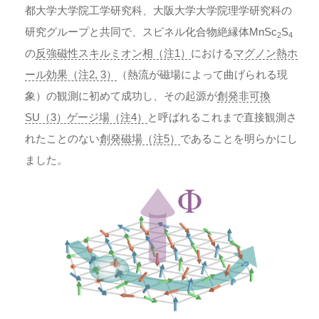
都大学大学院工学研究科、大阪大学大学院理学研究科の
研究グループと共同で、スピネル化合物絶縁体MnSc
S
2
4
の
反強磁性スキルミオン相（注1）
における
マグノン熱ホ
ール効果（注2, 3）
（熱流が磁場によって曲げられる現
象）の観測に初めて成功し、その起源が
創発非可換
SU（3）ゲージ場（注4）
と呼ばれるこれまで直接観測さ
れたことのない
創発磁場（注5）
であることを明らかにし
ました。