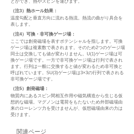
とができ、熱やスピンを運びます。
（注3）熱ホール効果：
温度勾配と垂直方向に流れる熱流。熱流の曲がり具合を
表します。
（注4）可換・非可換ゲージ場：
ここでは創発磁場を表すポテンシャルを指します。可換
ゲージ場は複素数で表されます。そのため2つのゲージ場
同士は交換しても値が変わりません。U(1)ゲージ場は可
換ゲージ場です。一方で非可換ゲージ場は行列で表され
ます。行列は一般に交換すると値が変わるため非可換と
呼ばれています。SU(3)ゲージ場は3×3の行列で表される
非可換ゲージ場です。
（注5）創発磁場：
物質内にあるスピン間相互作用や磁気構造から生じる仮
想的な磁場。マグノンは電荷をもたないため外部磁場由
来のローレンツ力を受けませんが、仮想磁場由来の力は
受けます。
関連ページ