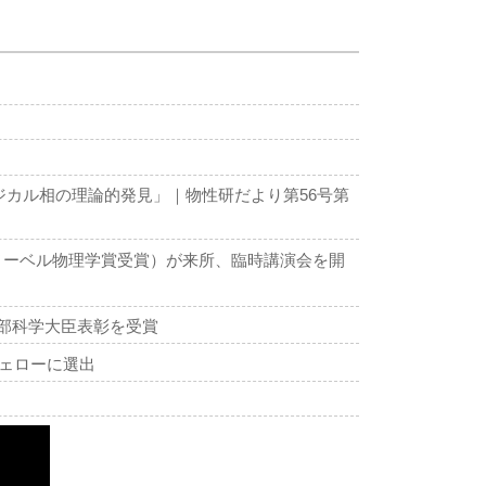
ジカル相の理論的発見」｜物性研だより第56号第
年ノーベル物理学賞受賞）が来所、臨時講演会を開
文部科学大臣表彰を受賞
フェローに選出