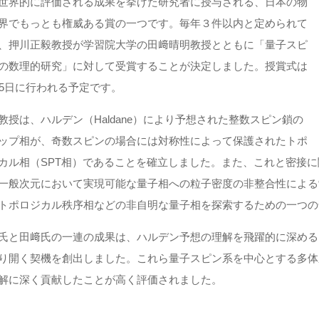
世界的に評価される成果を挙げた研究者に授与される、日本の物
界でもっとも権威ある賞の一つです。毎年３件以内と定められて
、押川正毅教授が学習院⼤学の⽥﨑晴明教授とともに「量⼦スピ
の数理的研究」に対して受賞することが決定しました。授賞式は
月5日に行われる予定です。
教授は、ハルデン（Haldane）により予想された整数スピン鎖の
ップ相が、奇数スピンの場合には対称性によって保護されたトポ
カル相（SPT相）であることを確立しました。また、これと密接に関
一般次元において実現可能な量子相への粒子密度の非整合性による
トポロジカル秩序相などの非自明な量子相を探索するための一つの
⽒と⽥﨑⽒の一連の成果は、ハルデン予想の理解を⾶躍的に深める
り開く契機を創出しました。これら量⼦スピン系を中⼼とする多体
解に深く貢献したことが高く評価されました。