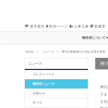
進学案内
所内ページ
人事公募
図書室
物性研について
Home
>
ニュース
> 押川正毅教授が仁科記念賞を受賞
押
ニュース
プレスリリース
物性研ニュース
押川
お知らせ
りま
士を
すべて