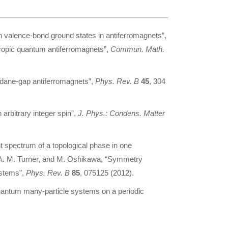
 on valence-bond ground states in antiferromagnets”,
tropic quantum antiferromagnets”,
Commun. Math.
dane-gap antiferromagnets”,
Phys. Rev. B
45
, 304
rbitrary integer spin”,
J. Phys.: Condens. Matter
 spectrum of a topological phase in one
, A. M. Turner, and M. Oshikawa, “Symmetry
ystems”,
Phys. Rev. B
85
, 075125 (2012).
uantum many-particle systems on a periodic