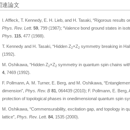
関連論文
I. Affleck, T. Kennedy, E. H. Lieb, and H. Tasaki, “Rigorous results
Phys. Rev. Lett.
59
, 799 (1987); “Valence bond ground states in iso
Phys.
115
, 477 (1988).
T. Kennedy and H. Tasaki, “Hidden Z
×Z
symmetry breaking in Hal
2
2
(1992).
M. Oshikawa, “Hidden Z
×Z
symmetry in quantum spin chains with a
2
2
4
, 7469 (1992).
F. Pollmann, A. M. Turner, E. Berg, and M. Oshikawa, “Entanglement
dimension”,
Phys. Rev. B
81
, 064439 (2010); F. Pollmann, E. Berg
protection of topological phases in onedimensional quantum spin s
M. Oshikawa, “Commensurability, excitation gap, and topology in q
lattice”,
Phys. Rev. Lett.
84
, 1535 (2000).