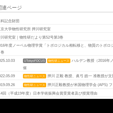
関連ページ
仁科記念財団
東京大学物性研究所 押川研究室
押川研究室｜物性研だより第52号第3巻
2016年度ノーベル物理学賞「トポロジカル相転移と、物質のトポロ
３巻
025.10.03
ハルデン教授（2016
UTokyoFOCUS
物性研ニュース
催
022.05.09
押川 正毅 教授、眞弓 皓一 准教授が
物性研ニュース
019.09.26
押川正毅教授が米国物理学会 (APS) 
物性研ニュース
第4回（平成19年度）日本学術振興会賞受賞者及び授賞理由