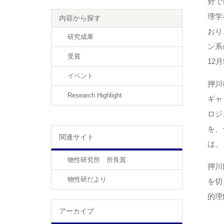
野で
理学
内容から探す
おり
研究成果
ン系
受賞
12
イベント
押川
Research Highlight
ギャ
ロジ
を、
関連サイト
は、
物性研究所 所長賞
押川
物性研だより
を切
的理
アーカイブ