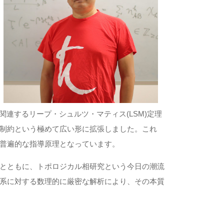
連するリープ・シュルツ・マティス(LSM)定理
制約という極めて広い形に拡張しました。これ
普遍的な指導原理となっています。
とともに、トポロジカル相研究という今⽇の潮流
系に対する数理的に厳密な解析により、その本質