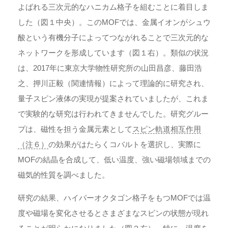
よばれる三次元的なハニカム格子を組むことに着目しま
した（図１中央）。このMOFでは、金属イオンがシュウ
酸という有機分子によってつながれることで三次元的な
ネットワークを形成しています（図１右）。類似の状況
は、2017年に東京大学物性研究所の山田昌彦、藤田浩
之、押川正毅（関連情報）によって理論的に研究され、
量子スピン液体の実現が提案されていましたが、これま
で実験的な研究は行われてきませんでした。研究グルー
プは、磁性を担う金属元素として
スピン軌道相互作用
（注６）
の効果がはたらくコバルトを選択し、実際に
MOFの結晶を合成して、低い温度、強い磁場領域までの
磁気的性質を調べました。
研究の結果、ハイパーオクタゴン格子をもつMOFでは温
度や磁場を変化させるとさまざまなスピンの状態が現れ