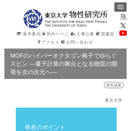
Toggl
navig
進学案内
所内ページ
人事公募
図書室
アクセス
お問い合わせ
MOFのハイパーオクタゴン格子でゆらぐ
スピン ―量子計算の舞台となる物質の開
発を次の次元へ―
研究成果
東京大学
発表のポイント