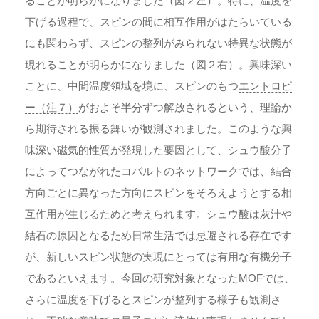
ることが明らかになりました（図２左）。特に、温度を
下げる過程で、スピンの間に相互作用がはたらいている
にも関わらず、スピンの整列がみられない特異な状態が
現れることが明らかになりました（図２右）。興味深い
ことに、中間温度領域を境に、スピンのもつ
エントロピ
ー（注７）
がおよそ半分ずつ解放されるという、理論か
ら期待される振る舞いが観測されました。このような興
味深い磁気的性質が発現した要因として、シュウ酸分子
によってつながれたコバルトのネットワークでは、結合
方向ごとに異なった方向にスピンをそろえようとする相
互作用が生じるためと考えられます。シュウ酸は灰汁や
結石の原因となるため日常生活では忌避される存在です
が、新しいスピン状態の実現にとっては有用な有機分子
であるといえます。今回の研究対象となったMOFでは、
さらに温度を下げるとスピンが整列する様子も観測さ