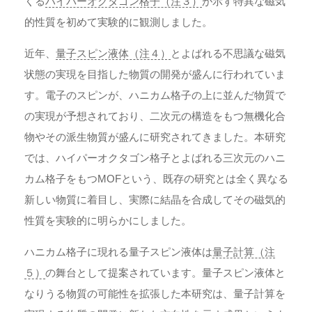
くる
ハイパーオクタゴン格子（注３）
が示す特異な磁気
的性質を初めて実験的に観測しました。
近年、
量子スピン液体（注４）
とよばれる不思議な磁気
状態の実現を目指した物質の開発が盛んに行われていま
す。電子のスピンが、ハニカム格子の上に並んだ物質で
の実現が予想されており、二次元の構造をもつ無機化合
物やその派生物質が盛んに研究されてきました。本研究
では、ハイパーオクタゴン格子とよばれる三次元のハニ
カム格子をもつMOFという、既存の研究とは全く異なる
新しい物質に着目し、実際に結晶を合成してその磁気的
性質を実験的に明らかにしました。
ハニカム格子に現れる量子スピン液体は
量子計算（注
５）
の舞台として提案されています。量子スピン液体と
なりうる物質の可能性を拡張した本研究は、量子計算を