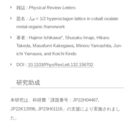
雑誌 :
Physical Review Letters
題名 :
J
= 1/2 hyperoctagon lattice in cobalt oxalate
eff
metal-organic-framework
著者 : Hajime Ishikawa*, Shusaku Imajo, Hikaru
Takeda, Masafumi Kakegawa, Minoru Yamashita, Jun-
ichi Yamaura, and Koichi Kindo
DOI :
10.1103/PhysRevLett.132.156702
研究助成
本研究は、科研費「課題番号：JP22H04467,
JP22K13996, JP23H01116」の支援により実施されまし
た。