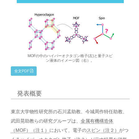
MOFの中のハイパーオクタゴン格子(左)と量子スピ
ン液体のイメージ図（右）。
全文PDF
発表概要
東京大学物性研究所の石川孟助教、今城周作特任助教、
武田晃助教らの研究グループは、
金属有機構造体
（MOF）（注１）
において、電子の
スピン（注２）
がつ