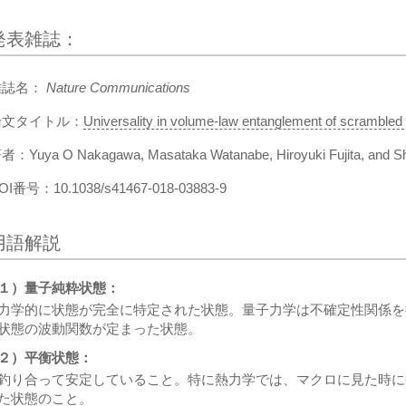
発表雑誌：
雑誌名：
Nature Communications
論文タイトル：
Universality in volume-law entanglement of scrambled 
者：Yuya O Nakagawa, Masataka Watanabe, Hiroyuki Fujita, an
OI番号：10.1038/s41467-018-03883-9
用語解説
１）量子純粋状態：
力学的に状態が完全に特定された状態。量子力学は不確定性関係を
状態の波動関数が定まった状態。
２）平衡状態：
釣り合って安定していること。特に熱力学では、マクロに見た時に
た状態のこと。