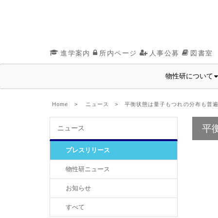
進学案内
所内ページ
人事公募
図書室
物性研について
Home
>
ニュース
> 平衡状態は量子もつれの分布も普遍
平
ニュース
プレスリリース
物性研ニュース
お知らせ
すべて