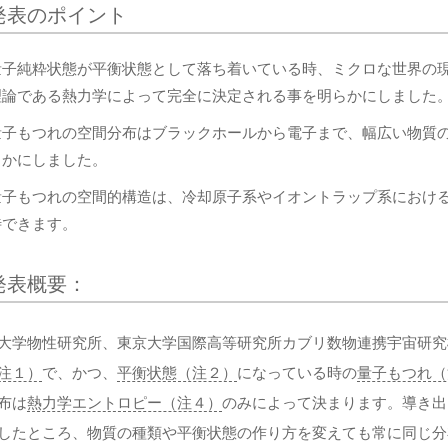
発表のポイント
量子純粋状態が平衡状態として落ち着いている時、ミクロな世界の
理論である熱力学によって完全に決定される事を明らかにしました
量子もつれの空間分布はブラックホールから電子まで、幅広い物質
らかにしました。
量子もつれの空間的構造は、冷却原子系やイオントラップ系におけ
待できます。
発表概要：
大学物性研究所、東京大学国際高等研究所カブリ数物連携宇宙研究機構 (
注１）
で、かつ、
平衡状態（注２）
になっている時の
量子もつれ（
布は
熱力学エントロピー（注４）
のみによって決まります。導き出
したところ、物質の種類や平衡状態の作り方を変えても常に同じ分