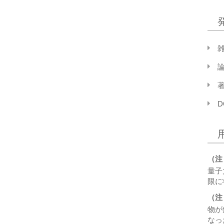
著
D
（注
量子
限に
（注
物が
なっ