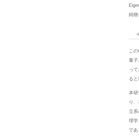
Eig
純物
この
量子
って
ると
本研
り、
立系
理学
であ