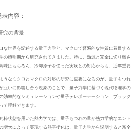
発表内容：
研究の背景
ロな世界を記述する量子力学と、マクロで普遍的な性質に着目する
学の黎明期から研究されてきました。特に、熱源と完全に切り離さ
興味はもちろん、冷却原子を使った実験との対応からも、近年重要
ようなミクロとマクロの対応の研究に重要になるのが、量子もつれ
が互いに影響し合う現象のことで、量子力学に基づく現代物理学の
の効率的なシミュレーションや量子テレポーテーション、ブラック
って理解できます。
純粋状態を用いた熱力学では、量子もつれの量が熱力学的なエント
の増大によって実現する熱平衡化は、量子力学から説明すると系全