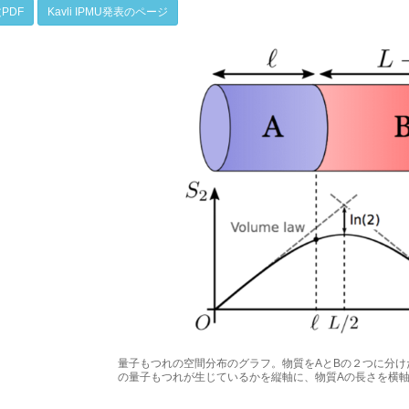
PDF
Kavli IPMU発表のページ
量子もつれの空間分布のグラフ。物質をAとBの２つに分け
の量子もつれが生じているかを縦軸に、物質Aの長さを横