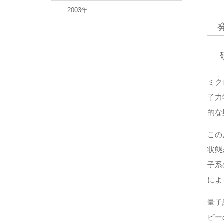
2003年
ミク
子力
的な
この
状態
子系
によ
量子
ピー