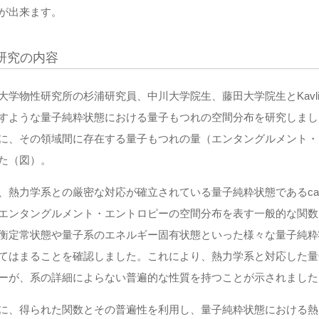
が出来ます。
研究の内容
大学物性研究所の杉浦研究員、中川大学院生、藤田大学院生とKavli
すような量子純粋状態における量子もつれの空間分布を研究しまし
に、その領域間に存在する量子もつれの量（エンタングルメント・
た（図）。
熱力学系との厳密な対応が確立されている量子純粋状態であるcanonical ther
エンタングルメント・エントロピーの空間分布を表す一般的な関数
衡定常状態や量子系のエネルギー固有状態といった様々な量子純粋
てはまることを確認しました。これにより、熱力学系と対応した量
ーが、系の詳細によらない普遍的な性質を持つことが示されました
に、得られた関数とその普遍性を利用し、量子純粋状態における熱