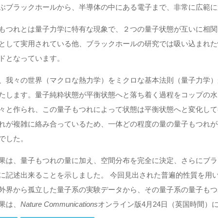
ぶブラックホールから、半導体の中にある電子まで、非常に広範に
もつれとは量子力学に特有な現象で、２つの量子状態が互いに相関
として実用されている他、ブラックホールの研究では吸い込まれた
ドとなっています。
、我々の世界（マクロな熱力学）をミクロな基本法則（量子力学）
たします。量子純粋状態が平衡状態へと落ち着く過程をコップの水
々と作られ、この量子もつれによって状態は平衡状態へと変化して
れが複雑に絡み合っているため、一体どの程度の量の量子もつれが
でした。
果は、量子もつれの量に加え、空間分布を完全に決定、さらにブラ
に記述出来ることを示しました。 今回見出された普遍的性質を用
外界から孤立した量子系の実験データから、その量子系の量子もつ
果は、
Nature Communications
オンライン版4月24日（英国時間）