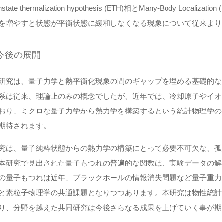
enstate thermalization hypothesis (ETH)相とMany-Body 
を増やすと状態が平衡状態に緩和しなくなる現象について従来より
今後の展開
研究は、量子力学と熱平衡化現象の間のギャップを埋める基礎的な
系は従来、理論上のみの概念でしたが、近年では、冷却原子やイオ
おり、ミクロな量子力学から熱力学を構築するという統計物理学の
期待されます。
究は、量子純粋状態からの熱力学の構築にとって必要不可欠な、孤
本研究で見出された量子もつれの普遍的な関数は、実験データの解
の量子もつれは近年、ブラックホールの情報消失問題など量子重力
と素粒子物理学の共通課題となりつつあります。本研究は物性統計
り、分野を越えた共同研究は今後さらなる成果を上げていく事が期