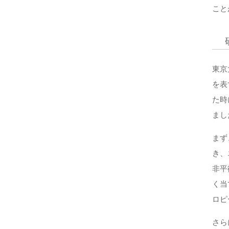
こと
東京
を表
た時
まし
まず、
き、
非平
く当
ロピ
さら