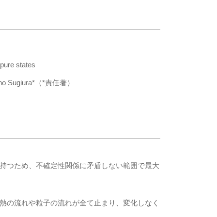
pure states
d Sho Sugiura*（*責任著）
持つため、不確定性関係に矛盾しない範囲で最大
熱の流れや粒子の流れが全て止まり、変化しなく