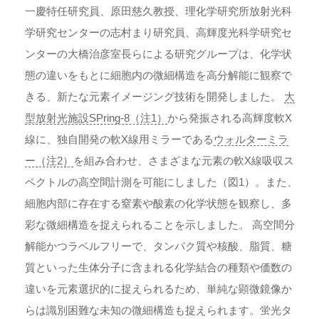
一慶特任研究員、原田慈久教授、理化学研究所放射光科
学研究センターの志村まり研究員、高輝度光科学研究セ
ンターの大橋治彦室長らによる研究グループは、化学状
態の違いをもとに細胞内の微細構造を高分解能に観察で
きる、新たな元素イメージング技術を開発しました。
大
型放射光施設SPring-8（注1）
から発振される高輝度軟X
線に、独自開発の軟X線用ミラーである
ウォルターミラ
ー（注2）
を組み合わせ、さまざまな元素の軟X線吸収ス
ペクトルの高空間計測を可能にしました（図1）。また、
細胞内部に存在する窒素や酸素の化学状態を観察し、多
彩な微細構造を捉えられることを示しました。 高空間分
解能かつラベルフリーで、タンパク質や核酸、脂質、糖
質といった生体分子に含まれる化学結合の種類や価数の
違いを元素選択的に捉えられるため、単純な顕微鏡像か
らは識別困難な未知の微細構造も捉えられます。蛍光タ