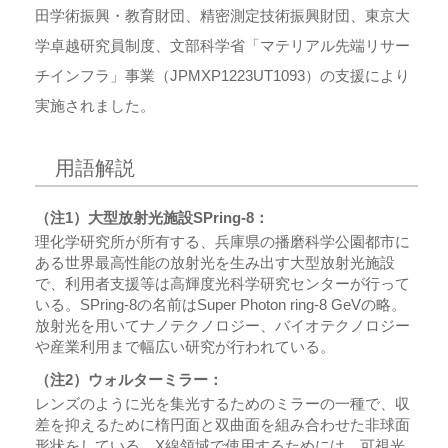
田学術振興・教育財団、精密測定技術振興財団、東京大
学卓越研究員制度、文部科学省「マテリアル先端リサー
チインフラ」事業（JPMXP1223UT1093）の支援により
実施されました。
用語解説
（注1）大型放射光施設SPring-8：
理化学研究所が所有する、兵庫県の播磨科学公園都市に
ある世界最高性能の放射光を生み出す大型放射光施設
で、利用者支援等は高輝度光科学研究センターが行って
いる。SPring-8の名前はSuper Photon ring-8 GeVの略。
放射光を用いてナノテクノロジー、バイオテクノロジー
や産業利用まで幅広い研究が行われている。
（注2）ウォルターミラー：
レンズのように光を集光するためのミラーの一種で、収
差を抑えるために楕円面と双曲面を組み合わせた非球面
形状をしている。X線領域で使用するためには、可視光