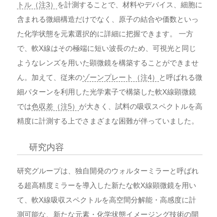
トル（注3）
を計測することで、材料やデバイス、細胞に
含まれる微細構造だけでなく、原子の結合や価数といっ
た化学状態を元素選択的に詳細に把握できます。 一方
で、軟X線はその極端に短い波長のため、可視光と同じ
ようなレンズを用いた顕微鏡を構築することができませ
ん。加えて、従来の
ゾーンプレート（注4）
と呼ばれる微
細パターンを利用した光学素子で構築した軟X線顕微鏡
では
色収差（注5）
が大きく、試料の吸収スペクトルを高
精度に計測する上でさまざまな困難が伴っていました。
研究内容
研究グループは、独自開発のウォルターミラーと呼ばれ
る超高精度ミラーを導入した新たな軟X線顕微鏡を用い
て、軟X線吸収スペクトルを高空間分解能・高感度に計
測可能な、新たな元素・化学状態イメージング技術の開