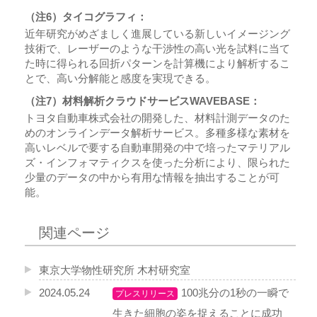
（注6）タイコグラフィ：
近年研究がめざましく進展している新しいイメージング
技術で、レーザーのような干渉性の高い光を試料に当て
た時に得られる回折パターンを計算機により解析するこ
とで、高い分解能と感度を実現できる。
（注7）材料解析クラウドサービスWAVEBASE：
トヨタ自動車株式会社の開発した、材料計測データのた
めのオンラインデータ解析サービス。多種多様な素材を
高いレベルで要する自動車開発の中で培ったマテリアル
ズ・インフォマティクスを使った分析により、限られた
少量のデータの中から有用な情報を抽出することが可
能。
関連ページ
東京大学物性研究所 木村研究室
2024.05.24
100兆分の1秒の一瞬で
プレスリリース
生きた細胞の姿を捉えることに成功