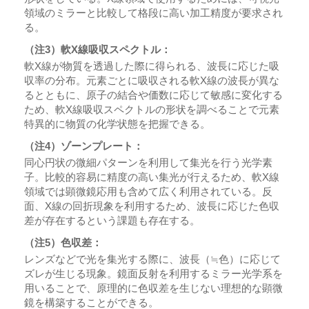
領域のミラーと比較して格段に高い加工精度が要求され
る。
（注3）軟X線吸収スペクトル：
軟X線が物質を透過した際に得られる、波長に応じた吸
収率の分布。元素ごとに吸収される軟X線の波長が異な
るとともに、原子の結合や価数に応じて敏感に変化する
ため、軟X線吸収スペクトルの形状を調べることで元素
特異的に物質の化学状態を把握できる。
（注4）ゾーンプレート：
同心円状の微細パターンを利用して集光を行う光学素
子。比較的容易に精度の高い集光が行えるため、軟X線
領域では顕微鏡応用も含めて広く利用されている。反
面、X線の回折現象を利用するため、波長に応じた色収
差が存在するという課題も存在する。
（注5）色収差：
レンズなどで光を集光する際に、波長（≒色）に応じて
ズレが生じる現象。鏡面反射を利用するミラー光学系を
用いることで、原理的に色収差を生じない理想的な顕微
鏡を構築することができる。