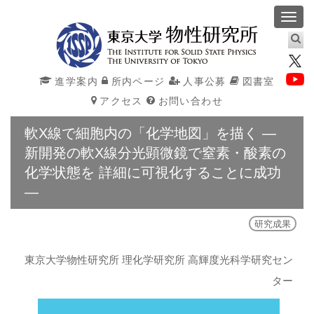
Toggl
navig
進学案内
所内ページ
人事公募
図書室
アクセス
お問い合わせ
軟X線で細胞内の「化学地図」を描く ―
新開発の軟X線分光顕微鏡で窒素・酸素の
化学状態を 詳細に可視化することに成功
―
研究成果
東京大学物性研究所 理化学研究所 高輝度光科学研究セン
ター