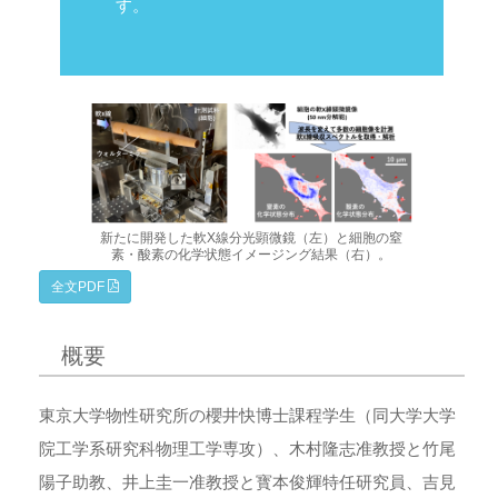
す。
新たに開発した軟X線分光顕微鏡（左）と細胞の窒
素・酸素の化学状態イメージング結果（右）。
全文PDF
概要
東京大学物性研究所の櫻井快博士課程学生（同大学大学
院工学系研究科物理工学専攻）、木村隆志准教授と竹尾
陽子助教、井上圭一准教授と寳本俊輝特任研究員、吉見