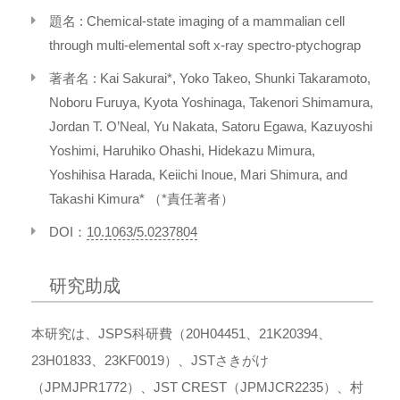
題名 : Chemical-state imaging of a mammalian cell
through multi-elemental soft x-ray spectro-ptychograp
著者名 : Kai Sakurai*, Yoko Takeo, Shunki Takaramoto,
Noboru Furuya, Kyota Yoshinaga, Takenori Shimamura,
Jordan T. O’Neal, Yu Nakata, Satoru Egawa, Kazuyoshi
Yoshimi, Haruhiko Ohashi, Hidekazu Mimura,
Yoshihisa Harada, Keiichi Inoue, Mari Shimura, and
Takashi Kimura* （*責任著者）
DOI：
10.1063/5.0237804
研究助成
本研究は、JSPS科研費（20H04451、21K20394、
23H01833、23KF0019）、JSTさきがけ
（JPMJPR1772）、JST CREST（JPMJCR2235）、村