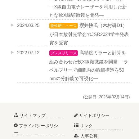
―X線自由電子レーザーを利用した新
たな軟X線顕微鏡を開発―
2024.03.25
櫻井快氏（木村研D1）
物性研ニュース
が日本放射光学会のJSR2024学生発表
賞を受賞
2022.07.12
高精度ミラーと計算を
プレスリリース
組み合わせた軟X線顕微鏡を開発 ―ラ
ベルフリーで細胞内の微細構造を50
nmの分解能で可視化―
(公開日: 2025年02月14日)
サイトマップ
サイトポリシー
プライバシーポリシ
リンク
ー
人事公募