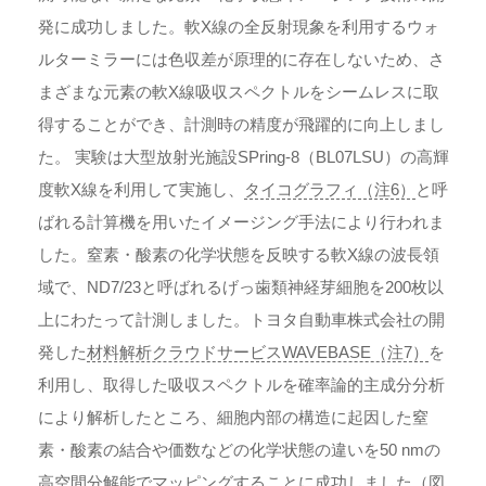
発に成功しました。軟X線の全反射現象を利用するウォ
ルターミラーには色収差が原理的に存在しないため、さ
まざまな元素の軟X線吸収スペクトルをシームレスに取
得することができ、計測時の精度が飛躍的に向上しまし
た。 実験は大型放射光施設SPring-8（BL07LSU）の高輝
度軟X線を利用して実施し、
タイコグラフィ（注6）
と呼
ばれる計算機を用いたイメージング手法により行われま
した。窒素・酸素の化学状態を反映する軟X線の波長領
域で、ND7/23と呼ばれるげっ歯類神経芽細胞を200枚以
上にわたって計測しました。トヨタ自動車株式会社の開
発した
材料解析クラウドサービスWAVEBASE（注7）
を
利用し、取得した吸収スペクトルを確率論的主成分分析
により解析したところ、細胞内部の構造に起因した窒
素・酸素の結合や価数などの化学状態の違いを50 nmの
高空間分解能でマッピングすることに成功しました（図