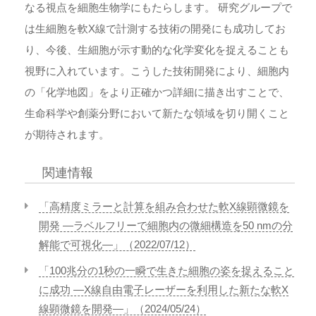
なる視点を細胞生物学にもたらします。 研究グループで
は生細胞を軟X線で計測する技術の開発にも成功してお
り、今後、生細胞が示す動的な化学変化を捉えることも
視野に入れています。こうした技術開発により、細胞内
の「化学地図」をより正確かつ詳細に描き出すことで、
生命科学や創薬分野において新たな領域を切り開くこと
が期待されます。
関連情報
「高精度ミラーと計算を組み合わせた軟X線顕微鏡を
開発 ―ラベルフリーで細胞内の微細構造を50 nmの分
解能で可視化―」（2022/07/12）
「100兆分の1秒の一瞬で生きた細胞の姿を捉えること
に成功 ―X線自由電子レーザーを利用した新たな軟X
線顕微鏡を開発―」（2024/05/24）