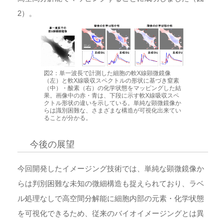
2）。
図2：単一波長で計測した細胞の軟X線顕微鏡像
（左）と軟X線吸収スペクトルの形状に基づき窒素
（中）・酸素（右）の化学状態をマッピングした結
果。画像中の赤・青は、下段に示す軟X線吸収スペ
クトル形状の違いを示している。単純な顕微鏡像か
らは識別困難な、さまざまな構造が可視化出来てい
ることが分かる。
今後の展望
今回開発したイメージング技術では、単純な顕微鏡像か
らは判別困難な未知の微細構造も捉えられており、ラベ
ル処理なしで高空間分解能に細胞内部の元素・化学状態
を可視化できるため、従来のバイオイメージングとは異