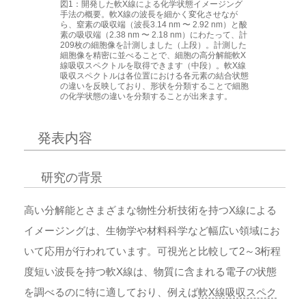
図1：開発した軟X線による化学状態イメージング
手法の概要。軟X線の波長を細かく変化させなが
ら、窒素の吸収端（波長3.14 nm 〜 2.92 nm）と酸
素の吸収端（2.38 nm 〜 2.18 nm）にわたって、計
209枚の細胞像を計測しました（上段）。計測した
細胞像を精密に並べることで、細胞の高分解能軟X
線吸収スペクトルを取得できます（中段）。軟X線
吸収スペクトルは各位置における各元素の結合状態
の違いを反映しており、形状を分類することで細胞
の化学状態の違いを分類することが出来ます。
発表内容
研究の背景
高い分解能とさまざまな物性分析技術を持つX線による
イメージングは、生物学や材料科学など幅広い領域にお
いて応用が行われています。可視光と比較して2～3桁程
度短い波長を持つ軟X線は、物質に含まれる電子の状態
を調べるのに特に適しており、例えば
軟X線吸収スペク