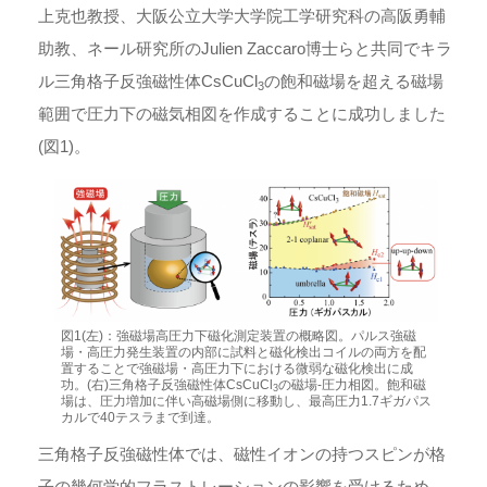
上克也教授、大阪公立大学大学院工学研究科の高阪勇輔
助教、ネール研究所のJulien Zaccaro博士らと共同でキラ
ル三角格子反強磁性体CsCuCl
の飽和磁場を超える磁場
3
範囲で圧力下の磁気相図を作成することに成功しました
(図1)。
図1(左)：強磁場高圧力下磁化測定装置の概略図。パルス強磁
場・高圧力発生装置の内部に試料と磁化検出コイルの両方を配
置することで強磁場・高圧力下における微弱な磁化検出に成
功。(右)三角格子反強磁性体CsCuCl
の磁場‐圧力相図。飽和磁
3
場は、圧力増加に伴い高磁場側に移動し、最高圧力1.7ギガパス
カルで40テスラまで到達。
三角格子反強磁性体では、磁性イオンの持つスピンが格
子の幾何学的フラストレーションの影響を受けるため、