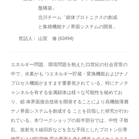
盤構築」
北川チーム「錯体プロトニクスの創成
と集積機能ナノ界面システムの開発」
世話人 :
山室 修 (63494)
エネルギー問題、環境問題を抱えた21世紀の社会背景の
中で、水素がも つエネルギー貯蔵・変換機能およびナノ
プロセス機能がますます重要視されて いる。特にナノチ
ャンネルを有する金属錯体は様々な可能性を秘めてお
り、錯 体界面接合技術を開発することにより高機能薄層
ナノ界面システムを創成する ことを目指した研究が行わ
れている。本ワークショップの前半部分では、中性 子散
乱、放射光Ｘ線回折などを主な手段としたプロトン伝導
物質および貯蔵物 質の界面を含む構造とダイナミクスを