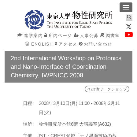
Toggl
navig
進学案内
所内ページ
人事公募
図書室
ENGLISH
アクセス
お問い合わせ
2nd International Workshop on Protonics
and Nano-Interface of Coordination
Chemistry, IWPNICC 2008
その他ワークショップ
日程 :
2008年3月10日(月) 11:00 - 2008年3月11
日(火)
場所 :
物性研究所本館6階 大講義室(A632)
主催 :
JST・CREST領域「ナノ界面技術の基