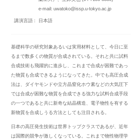
e-mail: uwatoko@issp.u-tokyo.ac.jp
講演言語 :
日本語
基礎科学の研究対象あるいは実用材料として、今日に至
るまで数多くの物質が合成されている。それと共に試料
合成技術も飛躍的に進歩し、これまで合成が困難であっ
た物質も合成できるようになってきた。中でも高圧合成
法は、ダイヤモンドや立方晶窒化ホウ素などの大気圧下
では合成が困難な物質を合成できる強力な試料合成手段
の一つであると共に新奇な結晶構造、電子物性を有する
新物質を合成しうる方法としても注目される。
日本の高圧発生技術は世界トップクラスであるが、近年
は国際的競争が激しくなっている。これまで物性物理学