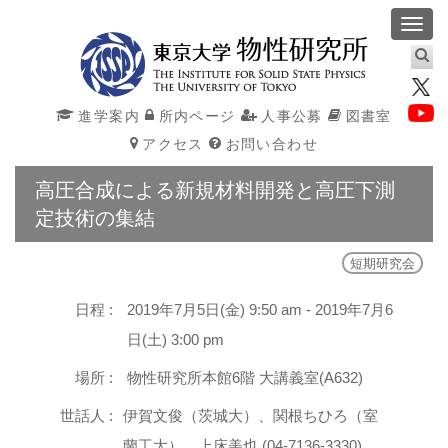
Toggl
navig
進学案内
所内ページ
人事公募
図書室
アクセス
お問い合わせ
高圧合成による新規材料開発と高圧下測
定技術の集結
短期研究会
日程 :
2019年7月5日(金) 9:50 am - 2019年7月6
日(土) 3:00 pm
場所 :
物性研究所本館6階 大講義室(A632)
世話人 :
伊賀文俊（茨城大）、関根ちひろ（室
蘭工大）、上床美也 (04-7136-3330)