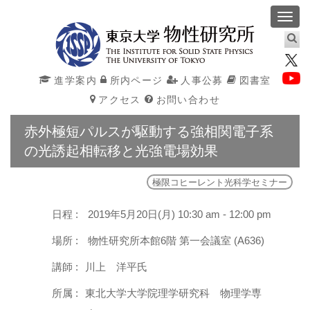
Toggl
navig
進学案内
所内ページ
人事公募
図書室
アクセス
お問い合わせ
赤外極短パルスが駆動する強相関電子系
の光誘起相転移と光強電場効果
極限コヒーレント光科学セミナー
日程 :
2019年5月20日(月) 10:30 am - 12:00 pm
場所 :
物性研究所本館6階 第一会議室 (A636)
講師 :
川上 洋平氏
所属 :
東北大学大学院理学研究科 物理学専