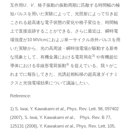
互作用
U
、
V
、格子振動の振動周期に匹敵する時間幅の極
短パルスを用いた実験によって、光照射によって引き起
こされる超高速な電子状態の変化や格子変位を、時間軸
上で直接追跡することができる。さらに最近は、瞬時電
場強度が10 MV/cmにおよぶ単一サイクル赤外パルスを用
いた実験から、光の高周波・瞬時強電場が駆動する新奇
3)
な現象として、有機金属における電荷局在
や有機超伝
4)
導体における非線形電荷振動
を捉えている。我々がこ
れまでに報告してきた、光誘起相転移の超高速ダイナミ
クスと光強電場効果について議論したい。
Reference:
1) S. Iwai, Y. Kawakami
et al
., Phys. Rev. Lett. 98, 097402
(2007), S. Iwai, Y. Kawakami
et al
., Phys. Rev. B 77,
125131 (2008), Y. Kawakami
et al
., Phys. Rev. Lett. 105,