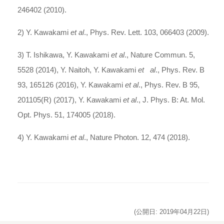
246402 (2010).
2) Y. Kawakami
et al
., Phys. Rev. Lett. 103, 066403 (2009).
3) T. Ishikawa, Y. Kawakami
et al
., Nature Commun. 5,
5528 (2014), Y. Naitoh, Y. Kawakami
et al
., Phys. Rev. B
93, 165126 (2016), Y. Kawakami
et al
., Phys. Rev. B 95,
201105(R) (2017), Y. Kawakami
et al
., J. Phys. B: At. Mol.
Opt. Phys. 51, 174005 (2018).
4) Y. Kawakami
et al
., Nature Photon. 12, 474 (2018).
(公開日: 2019年04月22日)