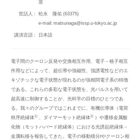
攻
世話人 :
松永 隆佑 (63375)
e-mail: matsunaga@issp.u-tokyo.ac.jp
講演言語 :
日本語
電子間のクーロン反発や交換相互作用、電子－格子相互
作用などによって、超伝導や強磁性、強誘電性などのエ
キゾチックな電子状態が現れるのが強相関電子系の特徴
である。これらの多彩な電子状態を、光パルスを用いて
超高速に制御することが、光科学の目標のひとつであ
る。我々のグループではこれまでに、有機伝導体（電荷
1)
2)
秩序絶縁体
、ダイマーモット絶縁体
）や遷移金属酸
化物（モットハバード絶縁体）における光誘起絶縁体－
金属転移を報告してきた。電子の移動積分
t
やクーロン相