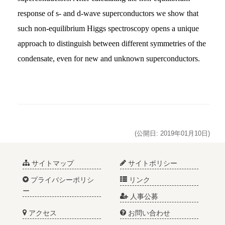
response of
s- and d-wave superconductors we show that
such non-equilibrium Higgs spectroscopy opens a unique
approach to distinguish between different symmetries of the
condensate, even for new and unknown superconductors.
(公開日: 2019年01月10日)
サイトマップ
サイトポリシー
プライバシーポリシ
リンク
ー
人事公募
アクセス
お問い合わせ