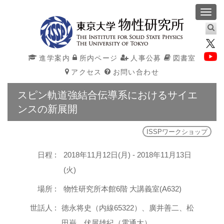
Toggl
navig
進学案内
所内ページ
人事公募
図書室
アクセス
お問い合わせ
スピン軌道強結合伝導系におけるサイエ
ンスの新展開
ISSPワークショップ
日程 :
2018年11月12日(月) - 2018年11月13日
(火)
場所 :
物性研究所本館6階 大講義室(A632)
世話人 :
徳永将史（内線65322）、廣井善二、松
田巌、伏屋雄紀（電通大）