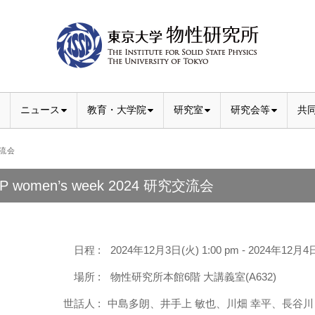
ニュース
教育・大学院
研究室
研究会等
共
交流会
SP women’s week 2024 研究交流会
日程 :
2024年12月3日(火) 1:00 pm - 2024年12月4日
場所 :
物性研究所本館6階 大講義室(A632)
世話人 :
中島多朗、井手上 敏也、川畑 幸平、⻑谷川