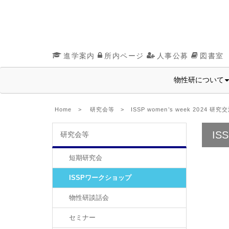
進学案内
所内ページ
人事公募
図書室
物性研について
Home
>
研究会等
> ISSP women’s week 2024 研究
IS
研究会等
短期研究会
ISSPワークショップ
物性研談話会
セミナー