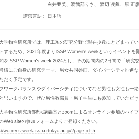
白井亜美、渡我部りさ、 渡辺 凌眞、原 正
講演言語 :
日本語
大学物性研究所では、理工系の研究分野で現在少数にとどまってい
トするため、2021年度よりISSP Women’s weekというイベン
間をISSP Women’s week 2024とし、その期間内の2日間
皆様にご自身の研究テーマ、男女共同参画、ダイバーシティ推進な
ただく予定です。
フワークバランスやダイバーシティについてなど男性も女性も一緒
と思いますので、ぜひ男性教職員・男子学生にも参加していただき
大学物性研究所6階大講義室とzoomによるオンライン参加のハイ
のWeb siteの参加フォームよりご登録ください。
s://womens-week.issp.u-tokyo.ac.jp/?page_id=5