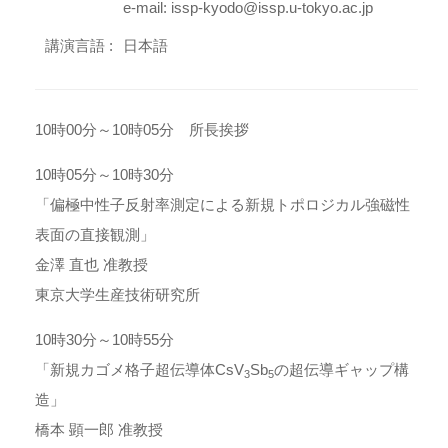
e-mail: issp-kyodo@issp.u-tokyo.ac.jp
講演言語 :
日本語
10時00分～10時05分 所長挨拶
10時05分～10時30分
「偏極中性子反射率測定による新規トポロジカル強磁性
表面の直接観測」
金澤 直也 准教授
東京大学生産技術研究所
10時30分～10時55分
「新規カゴメ格子超伝導体CsV
Sb
の超伝導ギャップ構
3
5
造」
橋本 顕一郎 准教授