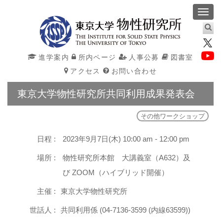
Toggl
navig
進学案内
所内ページ
人事公募
図書室
アクセス
お問い合わせ
東京大学物性研究所共同利用成果発表会
その他ワークショップ
日程 :
2023年9月7日(木) 10:00 am - 12:00 pm
場所 :
物性研究所本館 大講義室（A632）及
び ZOOM（ハイブリッド開催）
主催 :
東京大学物性研究所
世話人 :
共同利用係 (04-7136-3599 (内線63599))