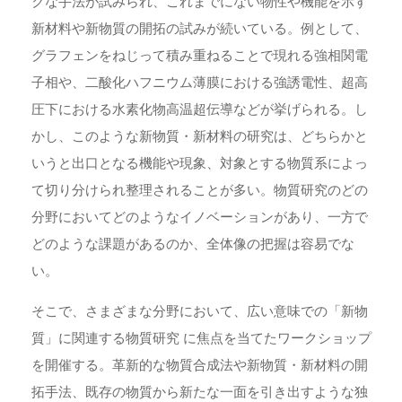
クな手法が試みられ、これまでにない物性や機能を示す
新材料や新物質の開拓の試みが続いている。例として、
グラフェンをねじって積み重ねることで現れる強相関電
子相や、二酸化ハフニウム薄膜における強誘電性、超高
圧下における水素化物高温超伝導などが挙げられる。し
かし、このような新物質・新材料の研究は、どちらかと
いうと出口となる機能や現象、対象とする物質系によっ
て切り分けられ整理されることが多い。物質研究のどの
分野においてどのようなイノベーションがあり、一方で
どのような課題があるのか、全体像の把握は容易でな
い。
そこで、さまざまな分野において、広い意味での「新物
質」に関連する物質研究 に焦点を当てたワークショップ
を開催する。革新的な物質合成法や新物質・新材料の開
拓手法、既存の物質から新たな一面を引き出すような独