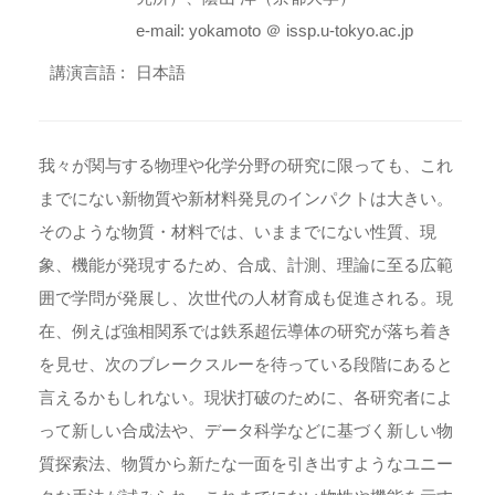
e-mail: yokamoto ＠ issp.u-tokyo.ac.jp
講演言語 :
日本語
我々が関与する物理や化学分野の研究に限っても、これ
までにない新物質や新材料発見のインパクトは大きい。
そのような物質・材料では、いままでにない性質、現
象、機能が発現するため、合成、計測、理論に至る広範
囲で学問が発展し、次世代の人材育成も促進される。現
在、例えば強相関系では鉄系超伝導体の研究が落ち着き
を見せ、次のブレークスルーを待っている段階にあると
言えるかもしれない。現状打破のために、各研究者によ
って新しい合成法や、データ科学などに基づく新しい物
質探索法、物質から新たな一面を引き出すようなユニー