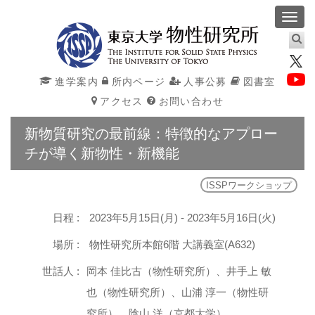
Toggl
navig
進学案内
所内ページ
人事公募
図書室
アクセス
お問い合わせ
新物質研究の最前線：特徴的なアプロー
チが導く新物性・新機能
ISSPワークショップ
日程 :
2023年5月15日(月) - 2023年5月16日(火)
場所 :
物性研究所本館6階 大講義室(A632)
世話人 :
岡本 佳比古（物性研究所）、井手上 敏
也（物性研究所）、山浦 淳一（物性研
究所）、陰山 洋（京都大学）