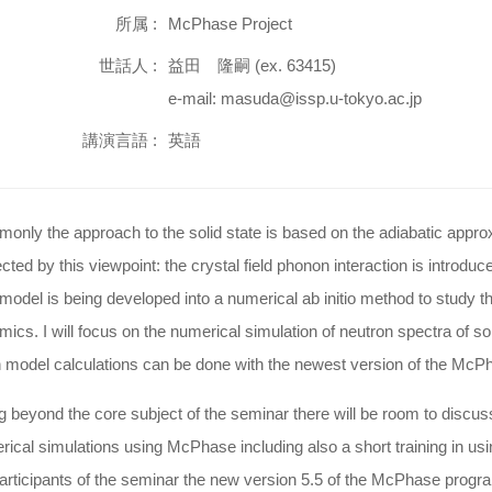
所属 :
McPhase Project
世話人 :
益田 隆嗣 (ex. 63415)
e-mail: masuda@issp.u-tokyo.ac.jp
講演言語 :
英語
nly the approach to the solid state is based on the adiabatic approx
cted by this viewpoint: the crystal field phonon interaction is introduc
model is being developed into a numerical ab initio method to study 
mics. I will focus on the numerical simulation of neutron spectra o
 model calculations can be done with the newest version of the McP
 beyond the core subject of the seminar there will be room to discuss 
ical simulations using McPhase including also a short training in us
articipants of the seminar the new version 5.5 of the McPhase progra