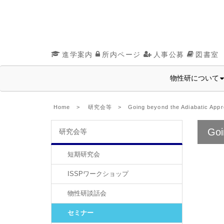
進学案内
所内ページ
人事公募
図書室
物性研について
Home
>
研究会等
> Going beyond the Adiabatic Approx
Goi
研究会等
短期研究会
ISSPワークショップ
物性研談話会
セミナー