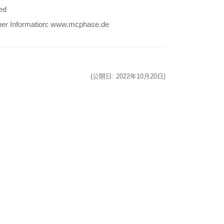
ed
rther Information: www.mcphase.de
(公開日: 2022年10月20日)