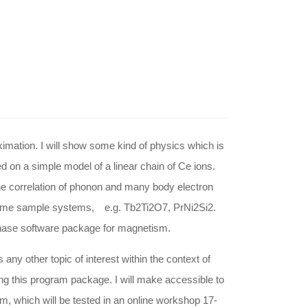
imation. I will show some kind of physics which is
ed on a simple model of a linear chain of Ce ions.
the correlation of phonon and many body electron
f some sample systems, e.g. Tb2Ti2O7, PrNi2Si2.
hase software package for magnetism.
any other topic of interest within the context of
ing this program package. I will make accessible to
m, which will be tested in an online workshop 17-