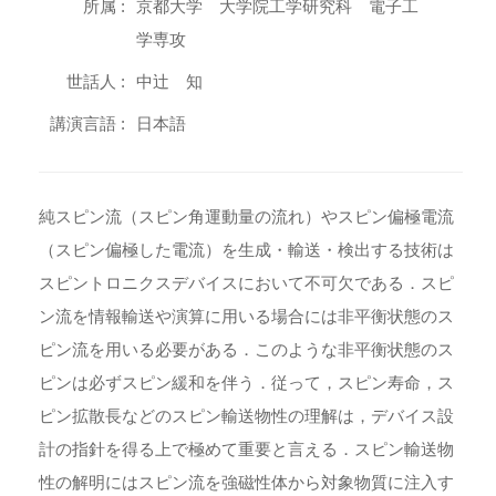
所属 :
京都大学 大学院工学研究科 電子工
学専攻
世話人 :
中辻 知
講演言語 :
日本語
純スピン流（スピン角運動量の流れ）やスピン偏極電流
（スピン偏極した電流）を生成・輸送・検出する技術は
スピントロニクスデバイスにおいて不可欠である．スピ
ン流を情報輸送や演算に用いる場合には非平衡状態のス
ピン流を用いる必要がある．このような非平衡状態のス
ピンは必ずスピン緩和を伴う．従って，スピン寿命，ス
ピン拡散長などのスピン輸送物性の理解は，デバイス設
計の指針を得る上で極めて重要と言える．スピン輸送物
性の解明にはスピン流を強磁性体から対象物質に注入す