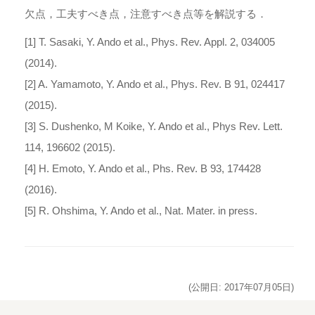
欠点，工夫すべき点，注意すべき点等を解説する．
[1] T. Sasaki, Y. Ando et al., Phys. Rev. Appl. 2, 034005
(2014).
[2] A. Yamamoto, Y. Ando et al., Phys. Rev. B 91, 024417
(2015).
[3] S. Dushenko, M Koike, Y. Ando et al., Phys Rev. Lett.
114, 196602 (2015).
[4] H. Emoto, Y. Ando et al., Phs. Rev. B 93, 174428
(2016).
[5] R. Ohshima, Y. Ando et al., Nat. Mater. in press.
(公開日: 2017年07月05日)