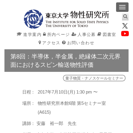
Toggl
navig
進学案内
所内ページ
人事公募
図書室
アクセス
お問い合わせ
第8回：半導体，半金属，絶縁体二次元界
面におけるスピン輸送物性評価
量子物質・ナノスケールセミナー
日程 :
2017年7月10日(月) 1:30 pm 〜
場所 :
物性研究所本館6階 第5セミナー室
(A615)
講師 :
安藤 裕一郎 先生