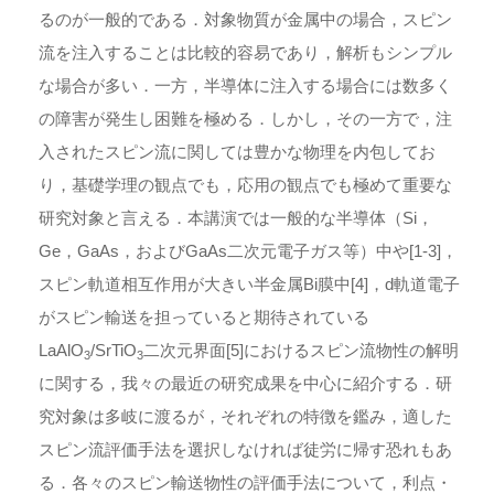
るのが一般的である．対象物質が金属中の場合，スピン
流を注入することは比較的容易であり，解析もシンプル
な場合が多い．一方，半導体に注入する場合には数多く
の障害が発生し困難を極める．しかし，その一方で，注
入されたスピン流に関しては豊かな物理を内包してお
り，基礎学理の観点でも，応用の観点でも極めて重要な
研究対象と言える．本講演では一般的な半導体（Si，
Ge，GaAs，およびGaAs二次元電子ガス等）中や[1-3]，
スピン軌道相互作用が大きい半金属Bi膜中[4]，d軌道電子
がスピン輸送を担っていると期待されている
LaAlO
/SrTiO
二次元界面[5]におけるスピン流物性の解明
3
3
に関する，我々の最近の研究成果を中心に紹介する．研
究対象は多岐に渡るが，それぞれの特徴を鑑み，適した
スピン流評価手法を選択しなければ徒労に帰す恐れもあ
る．各々のスピン輸送物性の評価手法について，利点・