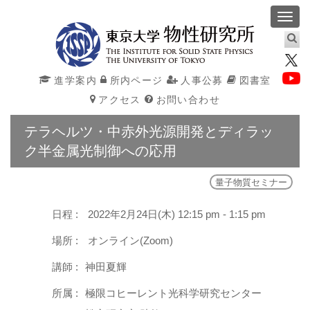
Toggl
navig
進学案内
所内ページ
人事公募
図書室
アクセス
お問い合わせ
テラヘルツ・中赤外光源開発とディラッ
ク半金属光制御への応用
量子物質セミナー
日程 :
2022年2月24日(木) 12:15 pm - 1:15 pm
場所 :
オンライン(Zoom)
講師 :
神田夏輝
所属 :
極限コヒーレント光科学研究センター