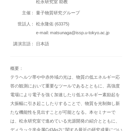
松永研究室 助教
主催 :
量子物質研究グループ
世話人 :
松永隆佑 (63375)
e-mail: matsunaga@issp.u-tokyo.ac.jp
講演言語 :
日本語
概要：
テラヘルツ帯や中赤外域の光は、物質の低エネルギー応
答の観測において重要なツールであるとともに、高強度
電場により電子を強く加速したり低エネルギー素励起を
大振幅に引き起こしたりすることで、物質を光制御し新
たな機能性を見出すことが可能となる。本セミナーで
は、松永研究室で進めている光源開発の紹介とともに、
ディラック半金属Cd3As2に関する最近の研究成果につい