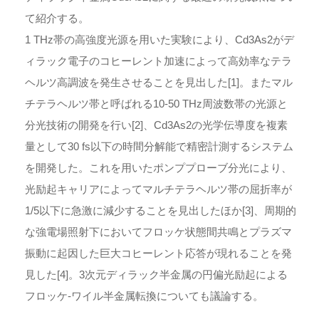
て紹介する。
1 THz帯の高強度光源を用いた実験により、Cd3As2がデ
ィラック電子のコヒーレント加速によって高効率なテラ
ヘルツ高調波を発生させることを見出した[1]。またマル
チテラヘルツ帯と呼ばれる10-50 THz周波数帯の光源と
分光技術の開発を行い[2]、Cd3As2の光学伝導度を複素
量として30 fs以下の時間分解能で精密計測するシステム
を開発した。これを用いたポンププローブ分光により、
光励起キャリアによってマルチテラヘルツ帯の屈折率が
1/5以下に急激に減少することを見出したほか[3]、周期的
な強電場照射下においてフロッケ状態間共鳴とプラズマ
振動に起因した巨大コヒーレント応答が現れることを発
見した[4]。3次元ディラック半金属の円偏光励起による
フロッケ-ワイル半金属転換についても議論する。