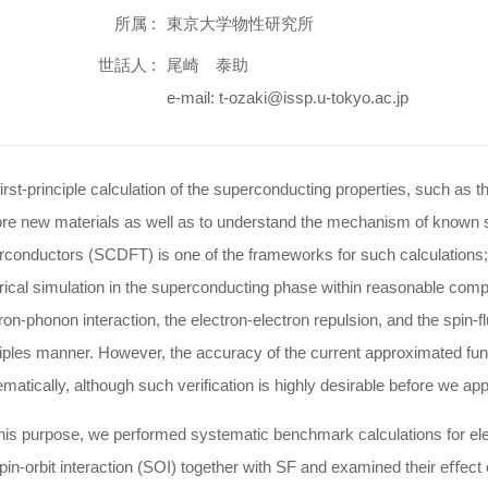
所属 :
東京大学物性研究所
世話人 :
尾崎 泰助
e-mail: t-ozaki@issp.u-tokyo.ac.jp
irst-principle calculation of the superconducting properties, such as t
re new materials as well as to understand the mechanism of known su
conductors (SCDFT) is one of the frameworks for such calculations; 
ical simulation in the superconducting phase within reasonable comput
ron-phonon interaction, the electron-electron repulsion, and the spin-fl
iples manner. However, the accuracy of the current approximated fun
matically, although such verification is highly desirable before we app
his purpose, we performed systematic benchmark calculations for ele
pin-orbit interaction (SOI) together with SF and examined their eﬀect