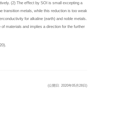
tively. (2) The eﬀect by SOI is small excepting a
he transition metals, while this reduction is too weak
conductivity for alkaline (earth) and noble metals.
f materials and implies a direction for the further
20).
(公開日: 2020年05月28日)