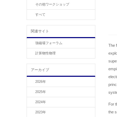
その他ワークショップ
すべて
関連サイト
強磁場フォーラム
The f
explo
計算物性物理
super
empir
アーカイブ
elect
2026年
princ
2025年
syste
2024年
For t
the s
2023年