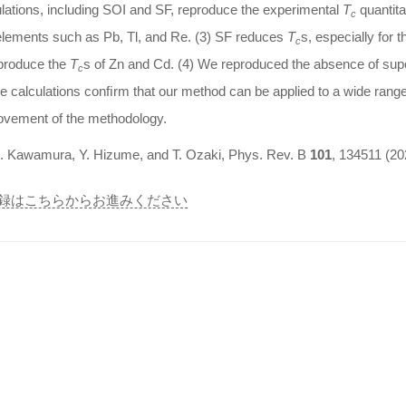
lations, including SOI and SF, reproduce the experimental
T
quantita
c
elements such as Pb, Tl, and Re. (3) SF reduces
T
s, especially for t
c
eproduce the
T
s of Zn and Cd. (4) We reproduced the absence of super
c
 calculations conﬁrm that our method can be applied to a wide range o
ovement of the methodology.
M. Kawamura, Y. Hizume, and T. Ozaki, Phys. Rev. B
101
, 134511 (20
録はこちらからお進みください