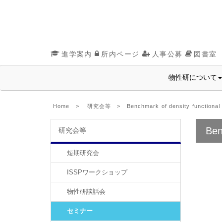
進学案内
所内ページ
人事公募
図書室
物性研について
Home
>
研究会等
> Benchmark of density functional 
Ben
研究会等
短期研究会
ISSPワークショップ
物性研談話会
セミナー