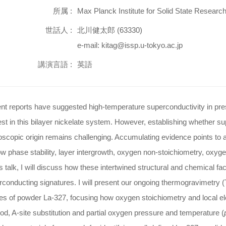
所属 :
Max Planck Institute for Solid State Researc
世話人 :
北川健太郎 (63330)
e-mail: kitag@issp.u-tokyo.ac.jp
講演言語 :
英語
nt reports have suggested high-temperature superconductivity in pre
est in this bilayer nickelate system. However, establishing whether supe
scopic origin remains challenging. Accumulating evidence points to 
w phase stability, layer intergrowth, oxygen non-stoichiometry, oxygen
is talk, I will discuss how these intertwined structural and chemical fa
rconducting signatures. I will present our ongoing thermogravimetr
ies of powder La-327, focusing how oxygen stoichiometry and local e
d, A-site substitution and partial oxygen pressure and temperature (