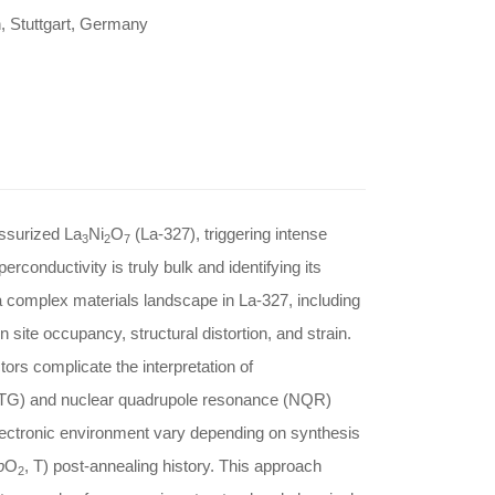
h, Stuttgart, Germany
ssurized La
Ni
O
(La-327), triggering intense
3
2
7
rconductivity is truly bulk and identifying its
a complex materials landscape in La-327, including
 site occupancy, structural distortion, and strain.
ctors complicate the interpretation of
y (TG) and nuclear quadrupole resonance (NQR)
lectronic environment vary depending on synthesis
p
O
, T) post-annealing history. This approach
2