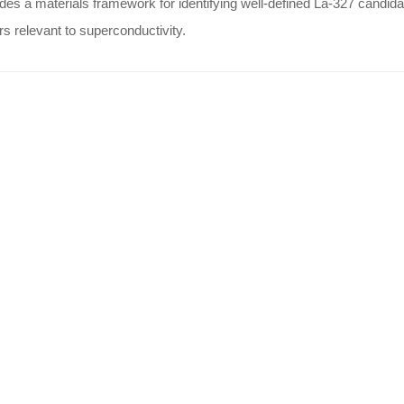
des a materials framework for identifying well-defined La-327 candid
rs relevant to superconductivity.