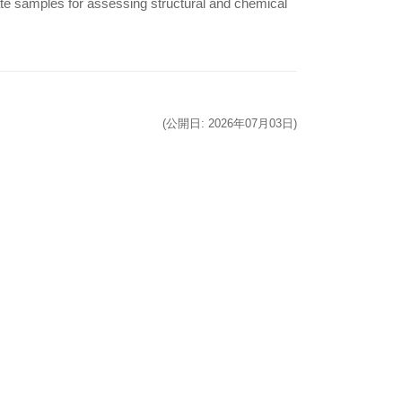
ate samples for assessing structural and chemical
(公開日: 2026年07月03日)