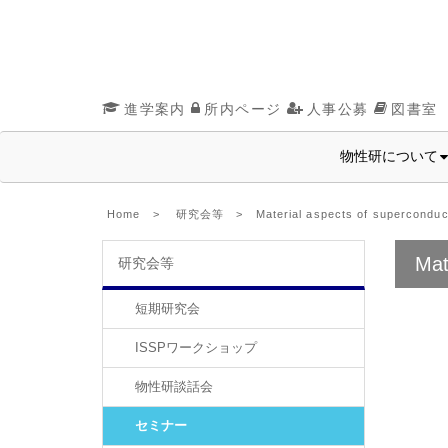
進学案内
所内ページ
人事公募
図書室
物性研について
Home
>
研究会等
> Material aspects of superconduct
Mat
研究会等
短期研究会
ISSPワークショップ
物性研談話会
セミナー