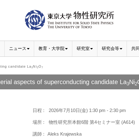
ニュース
教育・大学院
研究室
研究会等
共
ing candidate La
Ni
O
3
2
7
erial aspects of superconducting candidate La
Ni
3
2
日程 :
2026年7月10日(金) 1:30 pm - 2:30 pm
場所 :
物性研究所本館6階 第4セミナー室 (A614)
講師 :
Aleks Krajewska