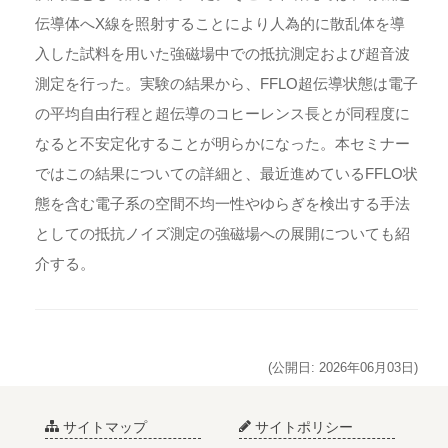
伝導体へX線を照射することにより人為的に散乱体を導
入した試料を用いた強磁場中での抵抗測定および超音波
測定を行った。実験の結果から、FFLO超伝導状態は電子
の平均自由行程と超伝導のコヒーレンス長とが同程度に
なると不安定化することが明らかになった。本セミナー
ではこの結果についての詳細と、最近進めているFFLO状
態を含む電子系の空間不均一性やゆらぎを検出する手法
としての抵抗ノイズ測定の強磁場への展開についても紹
介する。
(公開日: 2026年06月03日)
サイトマップ
サイトポリシー