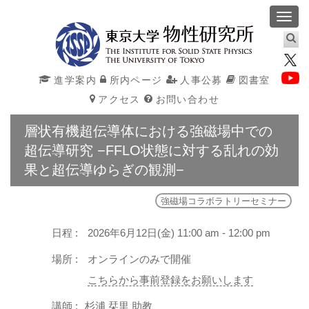
Toggl
navig
進学案内
所内ページ
人事公募
図書室
アクセス
お問い合わせ
層状有機超伝導体における強磁場中での
超伝導研究 −FFLO状態に対する乱れの効
果と超伝導ゆらぎの観測−
強磁場コラボラトリーセミナー
日程 :
2026年6月12日(金) 11:00 am - 12:00 pm
場所 :
オンラインのみで開催
こちらから事前登録をお願いします
講師 :
杉浦 栞里 助教