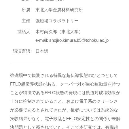
所属 :
東北大学金属材料研究所
主催 :
強磁場コラボラトリー
世話人 :
木村尚次郎（東北大学）
e-mail: shojiro.kimura.b5@tohoku.ac.jp
講演言語 :
日本語
強磁場中で観測される特異な超伝導状態のひとつとして
FFLO超伝導状態がある。クーパー対が重心運動量を持つ
ことが特徴であるFFLO状態の発現には軌道対破壊効果が
十分に抑制されていること、および電子系のクリーンさ
が必要であるとされてきたが、後者については系統的な
実験結果がなく、電子散乱とFFLO安定性との関係が未解
決問題として残されていた。そこで本研究では、有機超