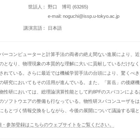
世話人 :
野口 博司 (63265)
e-mail: noguchi@issp.u-tokyo.ac.jp
講演言語 :
日本語
パーコンピューターと計算手法の両者の絶え間ない進展により、近
のとなり、物理現象の本質的な理解に大いに貢献しているだけなく
されている。さらに最近では機械学習手法の台頭により、驚くべき
の研究においてもその活用が進んでいる。また、「富岳」の後継機も
物性研においては、総理論演算性能として約8PFのスパコンによ
のソフトウエアの整備も行なっている。物性研スパコンユーザをは
にもとづく情報交換をしながら、今後の展開について議論する場と
詳細・参加登録はこちらのウェブサイトをご覧ください。