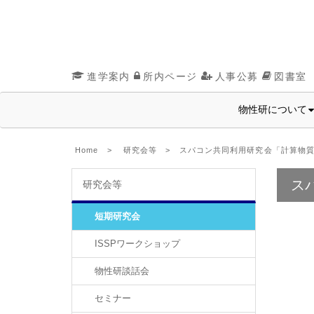
進学案内
所内ページ
人事公募
図書室
物性研について
Home
>
研究会等
> スパコン共同利用研究会「計算物質
ス
研究会等
短期研究会
ISSPワークショップ
物性研談話会
セミナー