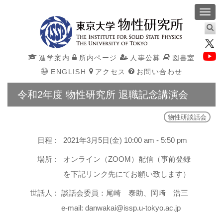
Toggl
navig
進学案内
所内ページ
人事公募
図書室
ENGLISH
アクセス
お問い合わせ
令和2年度 物性研究所 退職記念講演会
物性研談話会
日程 :
2021年3月5日(金) 10:00 am - 5:50 pm
場所 :
オンライン（ZOOM）配信（事前登録
を下記リンク先にてお願い致します）
世話人 :
談話会委員：尾崎 泰助、岡﨑 浩三
e-mail: danwakai@issp.u-tokyo.ac.jp