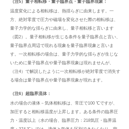
（注5）量子相転移・量子臨界点・量子臨界現象：
温度変化による相転移は、熱揺らぎに由来します。一
方、絶対零度で圧力や磁場を変化させた際の相転移は、
量子力学的な揺らぎに由来し、量子相転移と言います
（図2）。量子相転移が生じる条件を量子臨界点と言い、
量子臨界点周辺で現れる現象を量子臨界現象と言いま
す。一次相転移の場合は、量子力学的な揺らぎが生じな
いために量子臨界点や量子臨界現象は現れませんが、
（注4）で解説したように一次相転移が絶対零度で消失す
る場合は量子臨界点や量子臨界現象が現れます。
（注6）超臨界流体：
水の場合の液体－気体相転移は、常圧で100 ℃ですが、
加圧すると相転移温度が上昇します。ある条件の臨界圧
力・温度以上（水の場合、臨界圧力：218気圧・臨界温
度：374 ℃）では、液体と気体を区別できなくなり、密