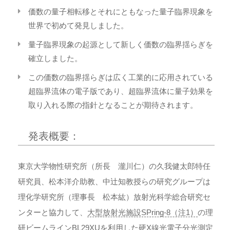
価数の量子相転移とそれにともなった量子臨界現象を
世界で初めて発見しました。
量子臨界現象の起源として新しく価数の臨界揺らぎを
確立しました。
この価数の臨界揺らぎは広く工業的に応用されている
超臨界流体の電子版であり、超臨界流体に量子効果を
取り入れる際の指針となることが期待されます。
発表概要：
東京大学物性研究所（所長 瀧川仁）の久我健太郎特任
研究員、松本洋介助教、中辻知教授らの研究グループは
理化学研究所（理事長 松本紘）放射光科学総合研究セ
ンターと協力して、
大型放射光施設SPring-8（注1）
の理
研ビームラインBL29XUを利用した
硬X線光電子分光測定