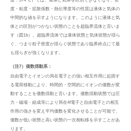
度・粘度・拡散係数・熱伝導度等の性質は液体と気体の
中間的な値を示すようになります。このように液体と気
体との区別がつかない状態のことを超臨界流体と言いま
す（図1b）。超臨界流体では液体状態と気体状態が揺ら
ぐ、つまり粒子密度が揺らぐ状態であり臨界終点にて最
も揺らぎが強くなります。
（注7）価数揺動系：
自由電子とイオンの局在電子との強い相互作用に起因す
る電荷移動により、時間的・空間的にイオンの価数が変
動することを価数揺動と言います。価数揺動状態では圧
力・磁場・組成等により局在4f電子と自由電子との相互
作用の強さを変え平均価数を変化させることが可能で、
価数が低い状態と高い状態の一次相転移を示すことがあ
ります。