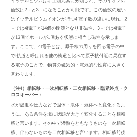
イッテルビウムは希土類元素に分類され、そのイオンの
価数は2＋と3＋になることが可能です。この価数の違い
はイッテルビウムイオンが持つ4f電子数の違いに現れ、2
＋では4f電子が14個の閉殻となり非磁性、3＋では4f電子
が13個でホールが1個ある状態に相当し磁性を示しま
す。ここで、4f電子とは、原子核の周りを回る電子の中
でf軌道と呼ばれる他の軌道と比べて原子核付近に局在す
る電子のことで、物質の磁気的・電気的な性質に大きく
関わります。
（注4）相転移・一次相転移・二次相転移・臨界終点・ク
ロスオーバー：
水が温度や圧力などで固体・液体・気体へと変化するよ
うに、ある条件を境に状態が大きく変化することを相転
移と言います。その中で潜熱をともなうものを一次相転
移、伴わないものを二次相転移と言います。相転移前後