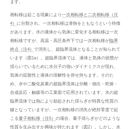
ます。
相転移は起こる現象により
一次相転移と二次相転移（注
4）
に分類され、一次相転移は潜熱をともなうという特徴
があります。水の液体から気体に変化する相転移は一次
相転移ですが、高温・高圧条件下では一次相転移が
臨界
終点（注4）
で消失し、超臨界流体となることが知られて
います（図1a）。超臨界流体では、液体と気体の状態が
揺らいでいるために水分子の強いダイナミクスが現れ、
気体の拡散性と液体の溶解性を併せ持ちます。そのた
め、水や二酸化炭素の超臨界流体は分離・抽出・乾燥・
合成反応・触媒等の工業面で応用されています。水の超
臨界流体では熱により励起された揺らぎが特異な性質の
鍵となっていますが、一次相転移の消失が絶対零度で起
こる
量子相転移（注5）
の場合、量子揺らぎがどのような
性質を生み出すか興味が持たれます（図2）。しかし、水