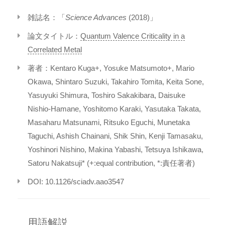
雑誌名：「
Science Advances
(2018)」
論文タイトル：
Quantum Valence Criticality in a
Correlated Metal
著者：Kentaro Kuga+, Yosuke Matsumoto+, Mario
Okawa, Shintaro Suzuki, Takahiro Tomita, Keita Sone,
Yasuyuki Shimura, Toshiro Sakakibara, Daisuke
Nishio-Hamane, Yoshitomo Karaki, Yasutaka Takata,
Masaharu Matsunami, Ritsuko Eguchi, Munetaka
Taguchi, Ashish Chainani, Shik Shin, Kenji Tamasaku,
Yoshinori Nishino, Makina Yabashi, Tetsuya Ishikawa,
Satoru Nakatsuji* (+:equal contribution, *:責任著者)
DOI: 10.1126/sciadv.aao3547
用語解説