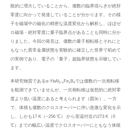
散的に増大していることから、価数の臨界揺らぎが絶対
零度に向かって発達していることが分かります。その様
子を磁場中の磁化の精密な温度変化から解析し、ほぼゼ
ロ磁場・絶対零度に量子臨界点があることも同時に分か
りました。今回の発見は、価数の量子相転移とそれにと
もなった異常金属状態を実験的に確立した世界で初めて
の実例であり、電子の「量子」超臨界状態を示唆してい
ます。
本研究物質であるα-YbAl
Fe
B
では価数の一次相転移
1-x
x
4
を観測できていませんが、一次相転移は仮想的に絶対零
度より低い温度にあると考えられます（図3c）。一方
で、体積も価数のクロスオーバーに伴い急激な変化を示
し、しかも17 K（−256 ℃） から室温付近の273 K（0
℃）までの幅広い温度でクロスオーバーにともなう体積