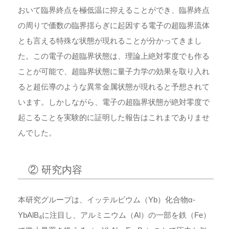
おいて臨界終点を極低温に抑えることができ、臨界終点
の周りで価数の臨界揺らぎに起因する電子の超臨界流体
とも言える特殊な状態が現れることが分かってきまし
た。この電子の超臨界状態は、理論上絶対零度でも作る
ことが可能で、超臨界状態に量子力学の効果を取り入れ
ると超伝導のような異常金属状態が現れると予想されて
います。しかしながら、電子の超臨界状態が絶対零度で
起こることを実験的に証明した報告はこれまでありませ
んでした。
② 研究内容
本研究グループは、イッテルビウム（Yb）化合物α-
YbAlB
に注目し、アルミニウム（Al）の一部を鉄（Fe）
4