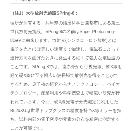
（注1）大型放射光施設SPring-8：
理研が所有する、兵庫県の播磨科学公園都市にある第三
世代放射光施設。SPring-8の名前はSuper Photon ring-
8GeVに由来します。放射光(シンクロトロン放射)とは、
電子を光とほぼ等しい速度まで加速し、電磁石によって
進行方向を曲げたときに発生する細くて強力な電磁波の
ことです。SPring-8では、遠赤外から可視光線、軟X線を
経て硬X線に至る幅広い波長域で放射光を得ることがで
きるため、原子核の研究からナノテクノロジー、バイオ
テクノロジー、産業利用や科学捜査まで幅広い研究が行
われています。今回、硬X線光電子分光測定に利用した
BL29XUは世界トップクラスの精度を持つX線ミラーを持
ち、試料内部の電子密度や元素の分布を精密に測定する
ことが可能です。