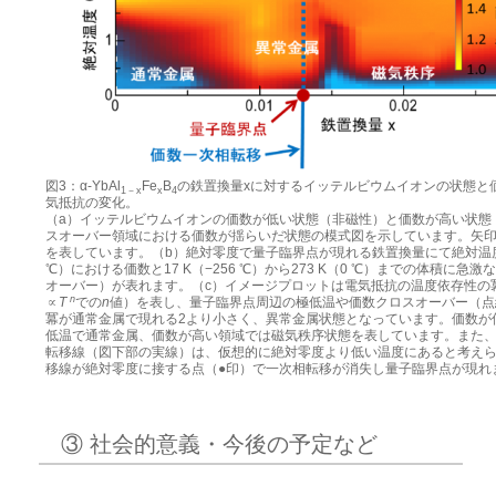
図3：α-YbAl
Fe
B
の鉄置換量xに対するイッテルビウムイオンの状態と
1－x
x
4
気抵抗の変化。
（a）イッテルビウムイオンの価数が低い状態（非磁性）と価数が高い状態
スオーバー領域における価数が揺らいだ状態の模式図を示しています。矢
を表しています。（b）絶対零度で量子臨界点が現れる鉄置換量にて絶対温度20
℃）における価数と17 K（−256 ℃）から273 K（0 ℃）までの体積に急
オーバー）が表れます。（c）イメージプロットは電気抵抗の温度依存性の冪
n
∝
T
での
n
値）を表し、量子臨界点周辺の極低温や価数クロスオーバー（点
冪が通常金属で現れる2より小さく、異常金属状態となっています。価数が
低温で通常金属、価数が高い領域では磁気秩序状態を表しています。また
転移線（図下部の実線）は、仮想的に絶対零度より低い温度にあると考え
移線が絶対零度に接する点（●印）で一次相転移が消失し量子臨界点が現れ
③ 社会的意義・今後の予定など