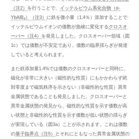
（注2）
を行うことで、
イッテルビウム系化合物（α-
YbAlB
）（注3）
に鉄を微小量（1.4％）添加することで
4
イッテルビウムイオンの価数が急峻に変化する
クロスオ
ーバー（注4）
を発見しました。クロスオーバー領域（図
1c）では価数が不安定であり、価数の臨界揺らぎが発達
していると考えられます。
また鉄添加量1.4%では価数のクロスオーバーと同時に、
磁化が非常に大きい（磁性的な性質）にもかかわらず絶
対零度まで磁気秩序を示さない（非磁性的な性質）異常
金属状態であることも発見しました。クロスオーバーと
異常金属状態の発見から、磁性的な性質を示す価数が高
い状態と非磁性的な性質を示す価数が低い状態の揺らぎ
が実現している（図3a）ことが示されます。これは価数
の
量子臨界点（注5）
とそれにともなった異常金属状態の