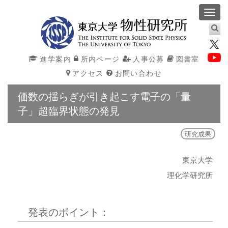
Toggl
navig
進学案内
所内ページ
人事公募
図書室
アクセス
お問い合わせ
価数の揺らぎが引き起こす電子の「量
子」超臨界状態の発見
研究成果
東京大学
理化学研究所
発表のポイント：