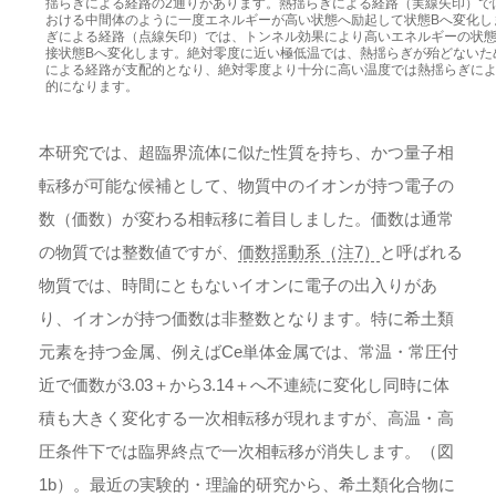
揺らぎによる経路の2通りがあります。熱揺らぎによる経路（実線矢印）で
おける中間体のように一度エネルギーが高い状態へ励起して状態Bへ変化し
ぎによる経路（点線矢印）では、トンネル効果により高いエネルギーの状
接状態Bへ変化します。絶対零度に近い極低温では、熱揺らぎが殆どないた
による経路が支配的となり、絶対零度より十分に高い温度では熱揺らぎに
的になります。
本研究では、超臨界流体に似た性質を持ち、かつ量子相
転移が可能な候補として、物質中のイオンが持つ電子の
数（価数）が変わる相転移に着目しました。価数は通常
の物質では整数値ですが、
価数揺動系（注7）
と呼ばれる
物質では、時間にともないイオンに電子の出入りがあ
り、イオンが持つ価数は非整数となります。特に希土類
元素を持つ金属、例えばCe単体金属では、常温・常圧付
近で価数が3.03＋から3.14＋へ不連続に変化し同時に体
積も大きく変化する一次相転移が現れますが、高温・高
圧条件下では臨界終点で一次相転移が消失します。（図
1b）。最近の実験的・理論的研究から、希土類化合物に