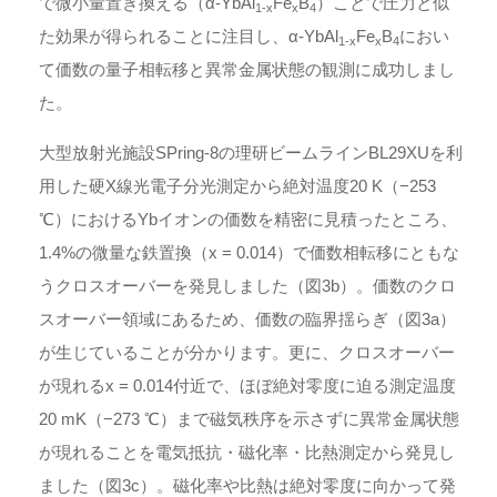
で微小量置き換える（α-YbAl
Fe
B
）ことで圧力と似
1-x
x
4
た効果が得られることに注目し、α-YbAl
Fe
B
におい
1-x
x
4
て価数の量子相転移と異常金属状態の観測に成功しまし
た。
大型放射光施設SPring-8の理研ビームラインBL29XUを利
用した硬X線光電子分光測定から絶対温度20 K（−253
℃）におけるYbイオンの価数を精密に見積ったところ、
1.4%の微量な鉄置換（x = 0.014）で価数相転移にともな
うクロスオーバーを発見しました（図3b）。価数のクロ
スオーバー領域にあるため、価数の臨界揺らぎ（図3a）
が生じていることが分かります。更に、クロスオーバー
が現れるx = 0.014付近で、ほぼ絶対零度に迫る測定温度
20 mK（−273 ℃）まで磁気秩序を示さずに異常金属状態
が現れることを電気抵抗・磁化率・比熱測定から発見し
ました（図3c）。磁化率や比熱は絶対零度に向かって発