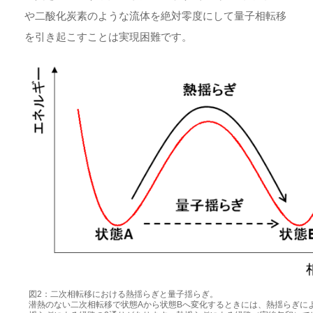
や二酸化炭素のような流体を絶対零度にして量子相転移
を引き起こすことは実現困難です。
図2：二次相転移における熱揺らぎと量子揺らぎ。
潜熱のない二次相転移で状態Aから状態Bへ変化するときには、熱揺らぎに