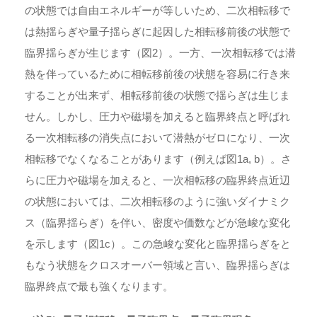
の状態では自由エネルギーが等しいため、二次相転移で
は熱揺らぎや量子揺らぎに起因した相転移前後の状態で
臨界揺らぎが生じます（図2）。一方、一次相転移では潜
熱を伴っているために相転移前後の状態を容易に行き来
することが出来ず、相転移前後の状態で揺らぎは生じま
せん。しかし、圧力や磁場を加えると臨界終点と呼ばれ
る一次相転移の消失点において潜熱がゼロになり、一次
相転移でなくなることがあります（例えば図1a, b）。さ
らに圧力や磁場を加えると、一次相転移の臨界終点近辺
の状態においては、二次相転移のように強いダイナミク
ス（臨界揺らぎ）を伴い、密度や価数などが急峻な変化
を示します（図1c）。この急峻な変化と臨界揺らぎをと
もなう状態をクロスオーバー領域と言い、臨界揺らぎは
臨界終点で最も強くなります。