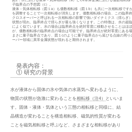
図1：水における液体－気体相転移（a）とCe単体金属における価数相転移
子臨界点の予想図（c）。
液体－気体相転移（図１a）も価数相転移（図１b）も共に一次相転移です
を調整することで一次相転移が消失します。価数相転移の場合、この臨界
クロスオーバーと呼ばれる一次相転移の影響で強いダイナミクス（揺らぎ
状態が現れ、臨界終点で揺らぎが最も強くなります。この特徴は、水の超
によく似ています。水の場合は臨界終点を絶対零度に移動させることはほ
が、価数相転移の臨界終点の場合は可能です。臨界終点が絶対零度にある
まさに量子臨界点であり、図１cのように量子臨界点から延びる点線の周り
ーバー領域に異常金属状態が現れると期待されます。
発表内容：
① 研究の背景
水が液体から固体の氷や気体の水蒸気へ変わるように、
物質の状態が急激に変わることを
相転移（注4）
といいま
す。固体・液体・気体という三態の相転移と同様に、結
晶構造が変わることを構造相転移、磁気的性質が変わる
ことを磁気相転移と呼ぶなど、さまざまな相転移があり