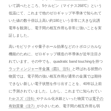
いて調べたところ、5ケルビン（マイナス268℃）という
低温にて、これまで他のゼロギャップ半導体で知られて
いた値の数十倍以上高い約180という非常に大きな比誘
電率を観測し、電子間の相互作用も非常に強いことを実
証しました。
高いモビリティや量子ホール効果などのトポロジカルな
機能のために、ゼロギャップ構造の半導体が近年注目さ
れています。その中でも、quadratic band touchingを持つ
ラッティンジャー半金属（図1、注5）
と呼ばれる状態の
物質では、電子間の強い相互作用が通常の金属では期待
できない新しい電子状態を作り出すことを、40年以上前
に予測されていました。しかし、これまでに知られてい
た
α-スズ（注6）
やテルル化水銀といった物質では
電子の
有効質量（注7）
が小さいため、電子間の相互作用も弱