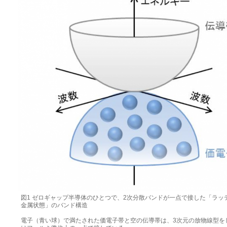
図1 ゼロギャップ半導体のひとつで、2次分散バンドが一点で接した「ラッ
金属状態」のバンド構造
電子（青い球）で満たされた価電子帯と空の伝導帯は、3次元の放物線型を