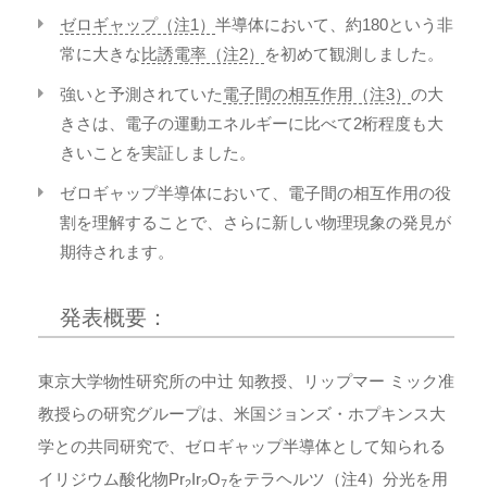
ゼロギャップ（注1）
半導体において、約180という非
常に大きな
比誘電率（注2）
を初めて観測しました。
強いと予測されていた
電子間の相互作用（注3）
の大
きさは、電子の運動エネルギーに比べて2桁程度も大
きいことを実証しました。
ゼロギャップ半導体において、電子間の相互作用の役
割を理解することで、さらに新しい物理現象の発見が
期待されます。
発表概要：
東京大学物性研究所の中辻 知教授、リップマー ミック准
教授らの研究グループは、米国ジョンズ・ホプキンス大
学との共同研究で、ゼロギャップ半導体として知られる
イリジウム酸化物Pr
Ir
O
を
テラヘルツ（注4）
分光を用
2
2
7