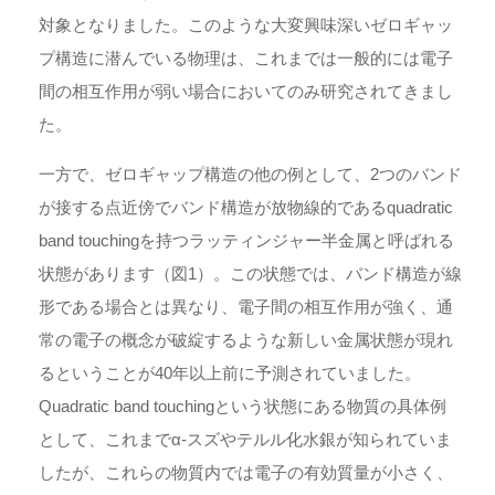
対象となりました。このような大変興味深いゼロギャッ
プ構造に潜んでいる物理は、これまでは一般的には電子
間の相互作用が弱い場合においてのみ研究されてきまし
た。
一方で、ゼロギャップ構造の他の例として、2つのバンド
が接する点近傍でバンド構造が放物線的であるquadratic
band touchingを持つラッティンジャー半金属と呼ばれる
状態があります（図1）。この状態では、バンド構造が線
形である場合とは異なり、電子間の相互作用が強く、通
常の電子の概念が破綻するような新しい金属状態が現れ
るということが40年以上前に予測されていました。
Quadratic band touchingという状態にある物質の具体例
として、これまでα-スズやテルル化水銀が知られていま
したが、これらの物質内では電子の有効質量が小さく、