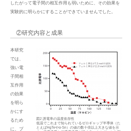
したがって電子間の相互作用も弱いために、その効果を
実験的に明らかにすることができていませんでした。
②研究内容と成果
本研究
では、
強い電
子間相
互作用
の効果
を明ら
かにす
図2 誘電率の温度依存性
るため
低温でこれまで知られているゼロギャップ半導体（た
とえばHgTeやα-Sn）の値の数十倍以上大きな値を示
に、プ