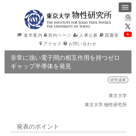
Toggl
navig
進学案内
所内ページ
人事公募
図書室
アクセス
お問い合わせ
非常に強い電子間の相互作用を持つゼロ
ギャップ半導体を発見
研究成果
東京大学
東京大学 物性研究所
発表のポイント