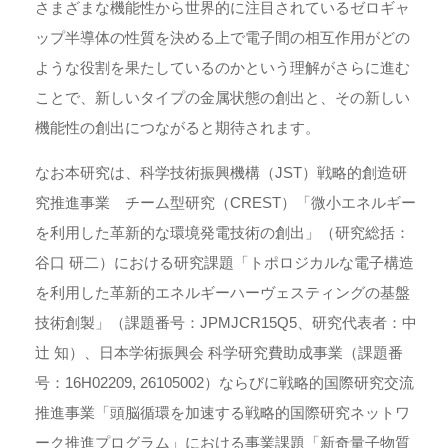
さまざまな機能性から世界的に注目されているゼロギャ
ップ半導体の性質を決める上で電子間の相互作用がどの
ような役割を果たしているのかという理解がさらに進む
ことで、新しいタイプの金属状態の創出と、その新しい
機能性の創出につながると期待されます。
なお本研究は、科学技術振興機構（JST）戦略的創造研
究推進事業 チーム型研究（CREST）「微小エネルギー
を利用した革新的な環境発電技術の創出」（研究総括：
谷口 研二）における研究課題「トポロジカルな電子構造
を利用した革新的エネルギーハーヴェスティングの基盤
技術創製」（課題番号：JPMJCR15Q5、研究代表者：中
辻 知）、日本学術振興会 科学研究費助成事業（課題番
号：16H02209, 26105002）ならびに戦略的国際研究交流
推進事業「頭脳循環を加速する戦略的国際研究ネットワ
ーク推進プログラム」における事業課題「新奇量子物質