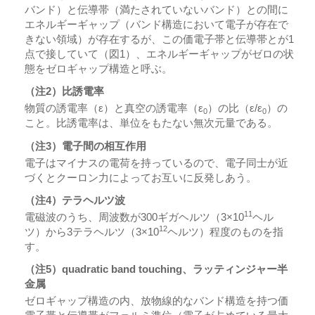
バンド）と伝導帯（満たされていないバンド）との間に
エネルギーギャップ（バンド構造において電子が存在で
きない領域）が存在するが、この価電子帯と伝導帯とが1
点で接していて（図1）、エネルギーギャップがゼロの状
態をゼロギャップ構造と呼ぶ。
（注2）比誘電率
物質の誘電率（ε）と真空の誘電率（ε
）の比（ε/ε
）の
0
0
こと。比誘電率は、単位をもたない無次元量である。
（注3）電子間の相互作用
電子はマイナスの電荷を持っているので、電子同士が近
づくとクーロン力によってお互いに反発しあう。
（注4）テラヘルツ波
11
電磁波のうち、周波数が300ギガヘルツ（3×10
ヘル
12
ツ）から3テラヘルツ（3×10
ヘルツ）程度のものを指
す。
（注5）quadratic band touching、ラッティンジャー半
金属
ゼロギャップ構造の内、放物線的なバンド構造を持つ価