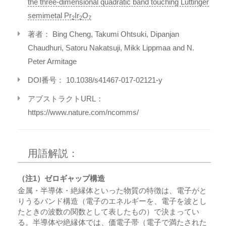
the three-dimensional quadratic band touching Luttinger
semimetal Pr
Ir
O
2
2
7
著者： Bing Cheng, Takumi Ohtsuki, Dipanjan
Chaudhuri, Satoru Nakatsuji, Mikk Lippmaa and N.
Peter Armitage
DOI番号： 10.1038/s41467-017-02121-y
アブストラクトURL：
https://www.nature.com/ncomms/
用語解説：
（注1）ゼロギャップ構造
金属・半導体・絶縁体といった物質の特徴は、電子がと
りうるバンド構造（電子のエネルギーを、電子を波とし
たときの波数の関数として表したもの）で決まってい
る。半導体や絶縁体では、価電子帯（電子で満たされた