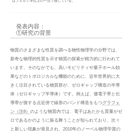
はフェルミ準位上の一点で接している。
発表内容：
①研究の背景
物質のさまざまな性質を調べる物性物理学の分野では、
新奇な物理的性質を示す物質の探索が精力的に行われて
います。そのなかでも、高いモビリティや量子ホール効
果などのトポロジカルな機能のために、近年世界的に大
きく注目されている物質群が、ゼロギャップ構造の半導
体（ゼロギャップ半導体）です。例えば、価電子帯と伝
導帯が接する点近傍で線形のバンド構造をもつ
グラフェ
ン（注8）
のような物質内では、電子はあたかも質量がゼ
ロであるかのように振る舞うことが知られており、次々
と新しい現象が発見され、2010年のノーベル物理学賞の