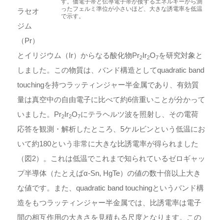
す。価電子帯と伝導電子帯が接するエネルギーから測
ったフェルミ準位が小さいほど、大きな誘電率を低温
ラセオ
で示す。
ジム
（Pr）
とイリジウム（Ir）からなる酸化物Pr
Ir
O
を研究対象と
2
2
7
しました。この物質は、バンド構造としてquadratic band
touchingを持つラッティンジャー半金属であり、有効質
量は真空中の自由電子に比べて約6倍重いことが分かって
いました。Pr
Ir
O
にテラヘルツ波を照射し、その電荷
2
2
7
応答を観測・解析したところ、5ケルビンという低温にお
いて約180という非常に大きな比誘電率が得られました
（図2）。これは低温でこれまで知られているゼロギャッ
プ半導体（たとえばα-Sn, HgTe）の値の数十倍以上大き
な値です。また、quadratic band touchingというバンド構
造をもつラッティンジャー半金属では、比誘電率は電子
間の相互作用の大きさを見積もる尺度となります。この