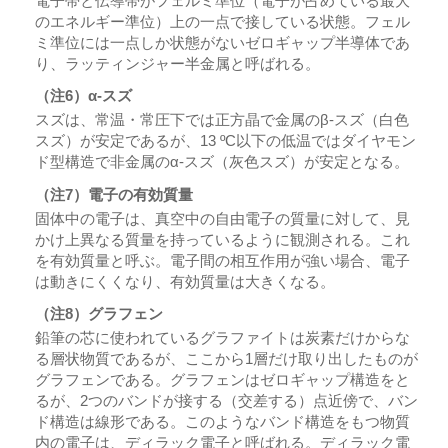
電子帯と伝導帯がフェルミ準位（電子が占めている最大
のエネルギー準位）上の一点で接している状態。フェル
ミ準位には一点しか状態がないゼロギャップ半導体であ
り、ラッティンジャー半金属と呼ばれる。
（注6）α-スズ
スズは、常温・常圧下では正方晶で金属のβ-スズ（白色
スズ）が安定であるが、13 ºC以下の低温ではダイヤモン
ド型構造で非金属のα-スズ（灰色スズ）が安定となる。
（注7）電子の有効質量
固体中の電子は、真空中の自由電子の質量に対して、見
かけ上異なる質量を持っているように観測される。これ
を有効質量と呼ぶ。電子間の相互作用が強い場合、電子
は動きにくくなり、有効質量は大きくなる。
（注8）グラフェン
鉛筆の芯に使われているグラファイトは炭素だけからな
る層状物質であるが、ここから1層だけ取り出したものが
グラフェンである。グラフェンはゼロギャップ構造をと
るが、2つのバンドが接する（交差する）点近傍で、バン
ド構造は線形である。このようなバンド構造をもつ物質
内の電子は、ディラック電子と呼ばれる。ディラック電