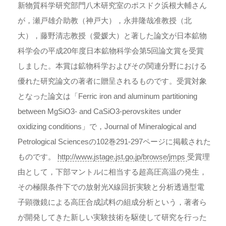
新物質科学研究部門八木研究室のポスドク浜根大輔さん
が，瀬戸雄介助教（神戸大），永井隆哉准教授（北
大），藤野清志教授（愛媛大）と著した論文が日本鉱物
科学会の平成20年度日本鉱物科学会第5回論文賞を受賞
しました。本賞は鉱物科学およびその関連分野における
優れた研究論文の著者に贈呈されるものです。受賞対象
となった論文は「Ferric iron and aluminum partitioning
between MgSiO3- and CaSiO3-perovskites under
oxidizing conditions」で，Journal of Mineralogical and
Petrological Sciencesの102巻291-297ページに掲載された
ものです。
http://www.jstage.jst.go.jp/browse/jmps
受賞理
由として，下部マントルに相当する超高圧高温の発生，
その極限条件下での放射光X線回折実験と分析透過型電
子顕微鏡による高圧合成試料の組成分析という，著者ら
が開発してきた新しい実験技術を駆使して研究を行った