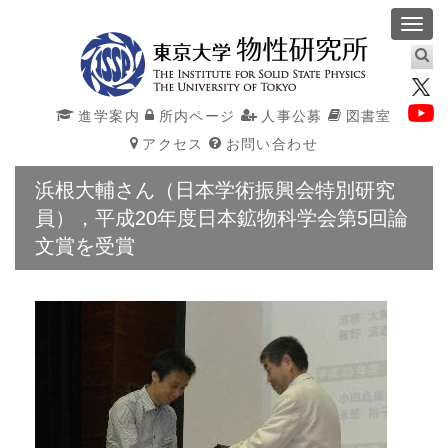
Toggl
navig
進学案内
所内ページ
人事公募
図書室
アクセス
お問い合わせ
浜根大輔さん（日本学術振興会特別研究
員），平成20年度日本鉱物科学会第5回論
文賞を受賞