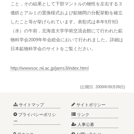
こと，その結果として下部マントルの物性を左右する３
価鉄とアルミの置換様式および鉱物間の分配挙動を確立
したこと等が挙げられています。表彰式は本年9月9日
（水）の午前，北海道大学学術交流会館にて行われた鉱
物科学会2009年年会総会において行われました。詳細は
日本鉱物科学会のサイトをご覧ください。
http://wwwsoc.nii.ac.jp/jams3/index.html
(公開日: 2009年09月09日)
サイトマップ
サイトポリシー
プライバシーポリシ
リンク
ー
人事公募