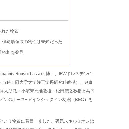
された物質
、強磁場領域の物性は未知だった
凝縮相を発見
is Rousochatzakis博士、IFWドレスデンの
教授（当時：同大学大学院工学系研究科教授）、東京
裕人助教・小濱芳允准教授・松田康弘教授と共同
ノンのボース−アインシュタイン凝縮（BEC）を
という物質に着目しました。磁気スキルミオンは