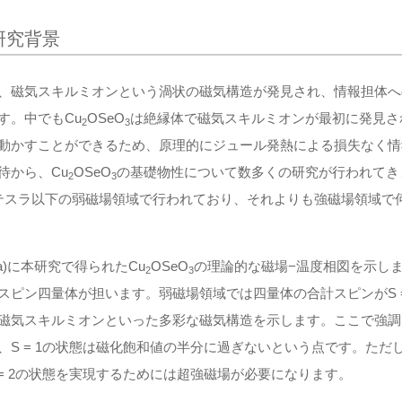
研究背景
、磁気スキルミオンという渦状の磁気構造が発見され、情報担体へ
す。中でもCu
OSeO
は絶縁体で磁気スキルミオンが最初に発見さ
2
3
動かすことができるため、原理的にジュール発熱による損失なく情
待から、Cu
OSeO
の基礎物性について数多くの研究が行われてき
2
3
テスラ以下の弱磁場領域で行われており、それよりも強磁場領域で
(a)に本研究で得られたCu
OSeO
の理論的な磁場−温度相図を示し
2
3
スピン四量体が担います。弱磁場領域では四量体の合計スピンがS 
磁気スキルミオンといった多彩な磁気構造を示します。ここで強調し
、S = 1の状態は磁化飽和値の半分に過ぎないという点です。ただし
 = 2の状態を実現するためには超強磁場が必要になります。