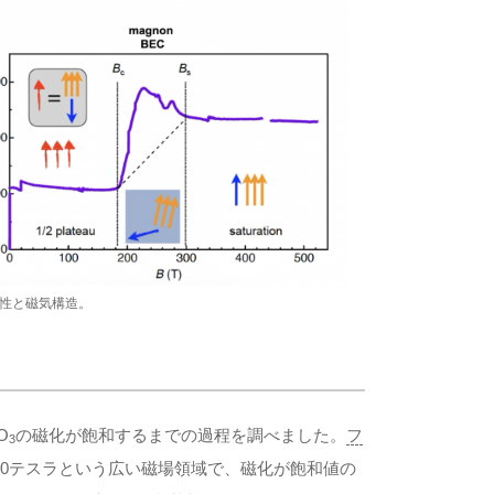
存性と磁気構造。
O
の磁化が飽和するまでの過程を調べました。
フ
3
180テスラという広い磁場領域で、磁化が飽和値の