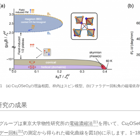
1 (a) Cu
OSeO
の理論相図。枠内はスピン模型。(b)ファラデー回転角の磁場依
2
3
研究の成果
注1
グループは東京大学物性研究所の
電磁濃縮法
を用いて、Cu
OSe
2
注2
デー回転
の測定から得られた磁化曲線を図1(b)に示します。1−