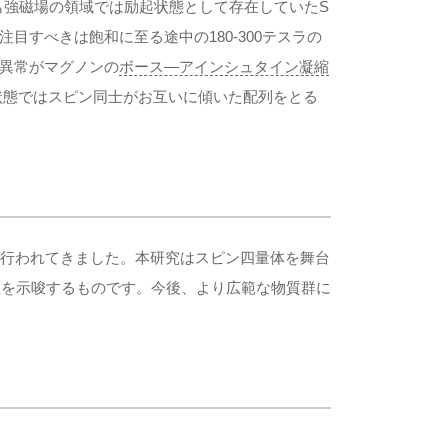
も強磁場の領域では励起状態として存在していたS
注目すべきは飽和に至る途中の180-300テスラの
異常がマグノンの
ボース―アインシュタイン凝縮
状態ではスピン同士がお互いに傾いた配列をとる
行われてきました。本研究はスピン四量体を舞台
性を示唆するものです。今後、より広範な物質群に