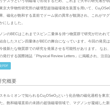
リテスラという弱磁場で出現するため、これまで大半の研究者が弱
東京大学物性研究所の破壊型超強磁場発生装置を用いて、Cu
OSe
2
果、磁化が飽和する直前でドーム状の異常が観測され、これがマグ
かにしました。
ノンのBECはこれまでスピン二量体を持つ物質群で研究が行われて
結合したスピン四量体がBECの舞台になっています。今回の発見は
今後新たな物質群での研究を発展させる可能性があります。 なお、本
発行する国際雑誌「Physical Review Letters」に掲載され、注目論
文PDF
研究概要
スキルミオンで知られるCu
OSeO
という化合物の磁化過程を東京
2
3
た。飽和磁場直前の未踏の超強磁場領域で、マグノンが凝縮した新