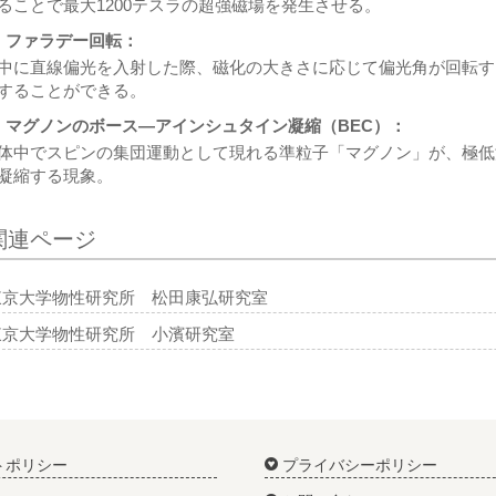
ることで最大1200テスラの超強磁場を発生させる。
 ファラデー回転：
中に直線偏光を入射した際、磁化の大きさに応じて偏光角が回転す
することができる。
 マグノンのボース―アインシュタイン凝縮（BEC）：
体中でスピンの集団運動として現れる準粒子「マグノン」が、極低
凝縮する現象。
関連ページ
東京大学物性研究所 松田康弘研究室
東京大学物性研究所 小濱研究室
トポリシー
プライバシーポリシー