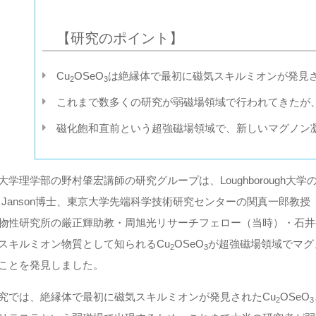
【研究のポイント】
Cu
OSeO
は絶縁体で最初に磁気スキルミオンが発見
2
3
これまで数多くの研究が弱磁場領域で行われてきたが
磁化飽和直前という超強磁場領域で、新しいマグノン
学理学部の野村肇宏講師の研究グループは、Loughborough大学のIoann
eg Janson博士、東京大学先端科学技術研究センターの関真一郎
物性研究所の厳正輝助教・周旭光リサーチフェロー（当時）・石井
スキルミオン物質として知られるCu
OSeO
が超強磁場領域でマグ
2
3
ことを発見しました。
究では、絶縁体で最初に磁気スキルミオンが発見されたCu
OSeO
2
3