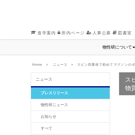
進学案内
所内ページ
人事公募
図書室
物性研について
Home
>
ニュース
> スピン四量体で初めてマグノンのボ
ス
ニュース
物
プレスリリース
物性研ニュース
お知らせ
すべて