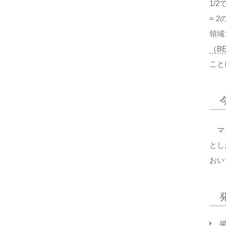
1/
= 
領域
（B
こと
マグ
とし
おい