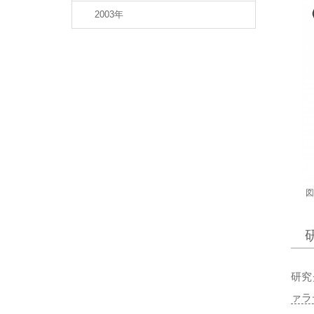
2003年
図
研究
ァラ