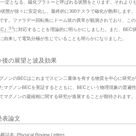
2で一定となる、磁化プラトーと呼ばれる状態をとります。それより
2の状態が徐々に安定化し、最終的に300テスラで磁化が飽和します。
です。ファラデー回転角にドーム状の異常が観測されており、この
注3
EC）
に対応することを理論的に明らかにしました。また、BEC
に由来して電気分極が生じていることも明らかになりました。
今後の展望と波及効果
ノンのBECはこれまでスピン二量体を有する物質を中心に研究が
たマグノンBECを実証するとともに、BECという物理現象の普遍
てマグノンの凝縮相に関する研究が進展することが期待されます。
発表論文
掲載誌名:
Physical Review Letters