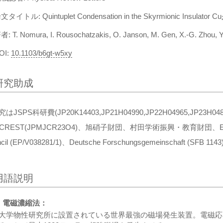
文タイトル: Quintuplet Condensation in the Skyrmionic Insulator Cu
者: T. Nomura, I. Rousochatzakis, O. Janson, M. Gen, X.-G. Zhou, Y. 
OI:
10.1103/b6gt-w5xy
研究助成
はJSPS科研費(JP20K14403,JP21H04990,JP22H04965,JP23H04859
 CREST(JPMJCR23O4)、旭硝子財団、村田学術振興・教育財団、Engineering
ncil (EP/V038281/1)、Deutsche Forschungsgemeinschaft
用語説明
 電磁濃縮法：
大学物性研究所に設置されている世界最強の磁場発生装置。電磁応