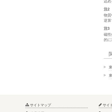
込め
注2
物質
逆算
注3
磁性
的に
サイトマップ
サイ