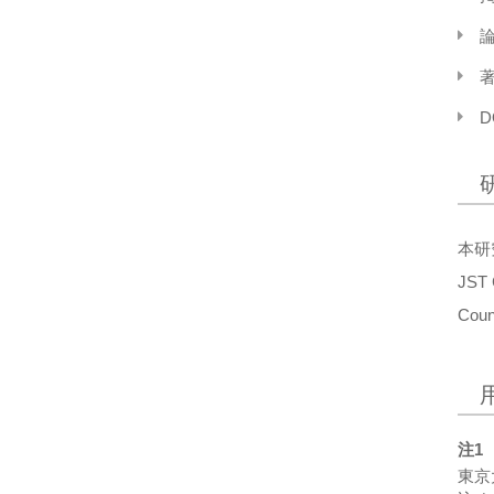
論
著
D
本研究
JST
Cou
注1
東京