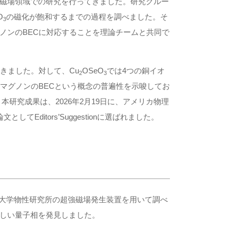
磁場領域での研究を行ってきました。研究グルー
O
の磁化が飽和するまでの過程を調べました。そ
3
ノンのBECに対応することを理論チームと共同で
きました。対して、Cu
OSeO
では4つの銅イオ
2
3
マグノンのBECという概念の普遍性を示唆してお
研究成果は、2026年2月19日に、アメリカ物理
文としてEditors’Suggestionに選ばれました。
大学物性研究所の超強磁場発生装置を用いて調べ
しい量子相を発見しました。