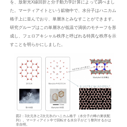
を、放射光X線回折と分子動力学計算によって調べまし
た。マーティアイトという鉱物中で、水分子はハニカム
格子上に並んでおり、単層氷とみなすことができます。
研究グループはこの単層氷が低温で渦状のモチーフを形
成し、フェロアキシャル秩序と呼ばれる特異な秩序を示
すことを明らかにしました。
図2：3次元氷と2次元氷のハニカム格子（水分子の蜂の巣状配
列）。マーティアイト中で回転する水分子がどう整列するかは
非自明。