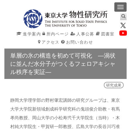
Toggl
navig
進学案内
所内ページ
人事公募
図書室
アクセス
お問い合わせ
単層の氷の構造を初めて可視化 ―渦状
に並んだ水分子がつくるフェロアキシャ
ル秩序を実証―
研究成果
静岡大学理学部の野村肇宏講師の研究グループは、東京
大学大学院新領域創成科学研究科の鬼頭俊介助教・有馬
孝尚教授、岡山大学の小松寿弐千大学院生（当時）・木
村純大学院生・甲賀研一郎教授、広島大学の長谷川巧准