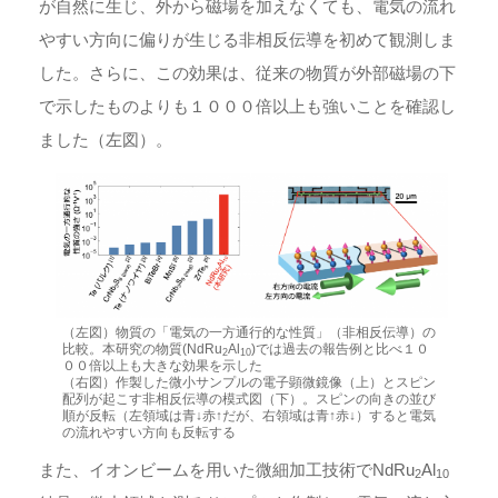
が自然に生じ、外から磁場を加えなくても、電気の流れ
やすい方向に偏りが生じる非相反伝導を初めて観測しま
した。さらに、この効果は、従来の物質が外部磁場の下
で示したものよりも１０００倍以上も強いことを確認し
ました（左図）。
（左図）物質の「電気の一方通行的な性質」（非相反伝導）の
比較。本研究の物質(NdRu
Al
)では過去の報告例と比べ１０
2
10
００倍以上も大きな効果を示した
（右図）作製した微小サンプルの電子顕微鏡像（上）とスピン
配列が起こす非相反伝導の模式図（下）。スピンの向きの並び
順が反転（左領域は青↓赤↑だが、右領域は青↑赤↓）すると電気
の流れやすい方向も反転する
また、イオンビームを用いた微細加工技術でNdRu
Al
2
10