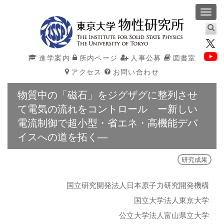
Toggl
navig
進学案内
所内ページ
人事公募
図書室
アクセス
お問い合わせ
物質中の「磁石」をジグザグに整列させ
て電気の流れをコントロール ー新しい
電流制御で超小型・省エネ・高機能デバ
イスへの道を拓く―
研究成果
国立研究開発法人日本原子力研究開発機構
国立大学法人東京大学
公立大学法人富山県立大学