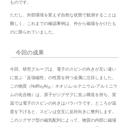
ものです。
ただし、外部環境を変えず自然な状態で観測することは
難しく、これまでの確認事例は、外から磁場をかけたも
のに限られていました。
今回の成果
今回、研究グループは、電子のスピンの向きが互い違い
に並ぶ「反強磁性」の性質を持つ金属に注目しました。
この物質（NdRu
Al
：ネオジム-ルテニウム-アルミニウ
2
10
ムの化合物）は、原子がジグザグに並ぶ構造を持ち、室
温では電子のスピンの向きはバラバラです。ところが温
度を下げると、スピンは交互に反対向きに整列します。
このジグザグ型の磁気配列によって、物質の内部に磁場