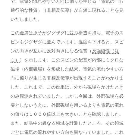
で、電気の流れやすい方向に偏りが生じる「電気の一方
通行的な性質」（非相反伝導）が自然に現れることを見
いだしました。
この金属は原子がジグザグに並ぶ構造を持ち、電子のス
ピンもジグザグに並んでいます。温度を下げると、スピ
ンの向きが互いに反対向きになる性質（
反強磁性（注
１）
）を示します。このスピンの配置が内部にミクロな
磁場（内部磁場）を形成した結果、電気の流れやすい方
向に偏りが生じる非相反伝導が出現することがわかりま
した。これまで、この効果は、外から磁場をかけたとき
のみ観測されていました。しかし今回は、外部磁場を必
要としないうえに、外部磁場を用いるよりも電気の流れ
の偏りは１０００倍以上も大きいことを確認しました。
また、結晶中の異なる領域を計測したところ、その領域
ごとに電気の流れやすい方向も異なっていました。これ