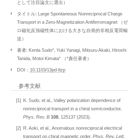
として注目論文に選出）
タイトル: Large Spontaneous Nonreciprocal Charge
Transport in a Zero-Magnetization Antiferromagnet （ゼ
ロ磁化反強磁性体における大きな自発的非相反電荷輸
送）
著者: Kenta Sudo*, Yuki Yanagi, Mitsuru Akaki, Hiroshi
Tanida, Motoi Kimata* （*責任著者）
DOI：
10.1103/13pd-tlzp
参考文献
K. Sudo, et al., Valley polarization dependence of
nonreciprocal transport in a chiral semiconductor,
Phys. Rev. B
108
, 125137 (2023).
R. Aoki, et al., Anomalous nonreciprocal electrical
transport on chiral magnetic order,
Phys. Rev. Lett.