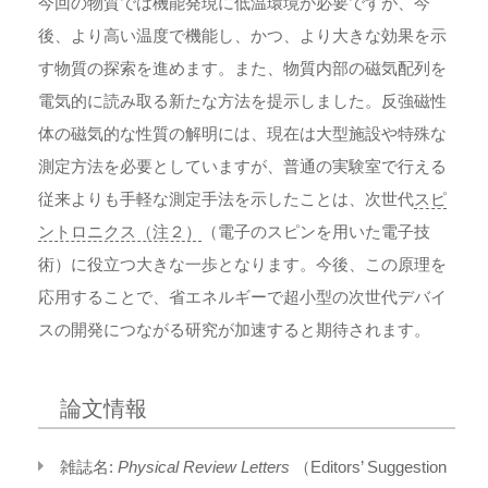
今回の物質では機能発現に低温環境が必要ですが、今
後、より高い温度で機能し、かつ、より大きな効果を示
す物質の探索を進めます。また、物質内部の磁気配列を
電気的に読み取る新たな方法を提示しました。反強磁性
体の磁気的な性質の解明には、現在は大型施設や特殊な
測定方法を必要としていますが、普通の実験室で行える
従来よりも手軽な測定手法を示したことは、次世代
スピ
ントロニクス（注２）
（電子のスピンを用いた電子技
術）に役立つ大きな一歩となります。今後、この原理を
応用することで、省エネルギーで超小型の次世代デバイ
スの開発につながる研究が加速すると期待されます。
論文情報
雑誌名:
Physical Review Letters
（Editors’ Suggestion