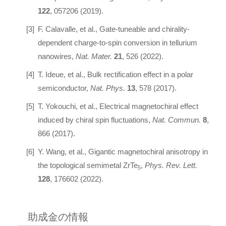
122
, 057206 (2019).
F. Calavalle, et al., Gate-tuneable and chirality-
dependent charge-to-spin conversion in tellurium
nanowires,
Nat. Mater.
21
, 526 (2022).
T. Ideue, et al., Bulk rectification effect in a polar
semiconductor,
Nat. Phys.
13
, 578 (2017).
T. Yokouchi, et al., Electrical magnetochiral effect
induced by chiral spin fluctuations,
Nat. Commun.
8
,
866 (2017).
Y. Wang, et al., Gigantic magnetochiral anisotropy in
the topological semimetal ZrTe
,
Phys. Rev. Lett.
5
128
, 176602 (2022).
助成金の情報