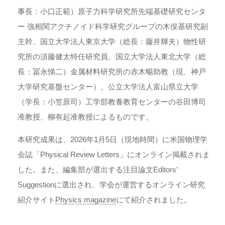
事長：小口正範）原子力科学研究所先端基礎研究センタ
ー 強相関アクチノイド科学研究グループの木俣基研究副
主幹、国立大学法人東京大学（総長：藤井輝夫）物性研
究所の須藤健太特任研究員、国立大学法人東北大学（総
長：冨永悌二）金属材料研究所の赤木暢助教（現、神戸
大学研究基盤センター）、公立大学法人富山県立大学
（学長：小笠原司）工学部教養教育センターの谷田博司
准教授、柳有起准教授によるものです。
本研究成果は、2026年1月5日（現地時間）に米国物理学
会誌「Physical Review Letters」にオンライン掲載されま
した。また、編集部が選出する注目論文Editors’
Suggestionに選出され、学会が運営するオンライン研究
紹介サイト
Physics magazine
にて紹介されました。