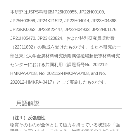
本研究はJSPS科研費JP25K00955, JP22H00109,
JP25H00599, JP24K21522, JP23H04014, JP23H04868,
JP23KK0052, JP23K22447, JP22H04933, JP22H01176,
JP21H05470, JP23K20824、および特別研究員奨励費
（22J11892）の助成を受けたものです。また本研究の一
部は東北大学金属材料研究所附属強磁場超伝導材料研究
センターにおける共同利用（課題番号No. 202212-
HMKPA-0418, No. 202112-HMCPA-0408, and No.
202012-HMKPA-0417）として実施したものです。
用語解説
（注１）反強磁性
物質そのものが全体として磁力を持っている状態を「強
磁性」と言います。このとき、物質の電子のスピンの向