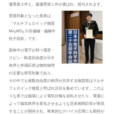
優秀賞３件と、最優秀賞１件が選ばれ、授与されます。
受賞対象となった発表は
「マルチフェロイック物質
Mn
WO
の非偏極・偏極中
3
6
性子回折」です。
固体中の電子が持つ電荷・
スピン・軌道自由度が示す
秩序と外場応答は物性物理
の主要な研究対象であり、
その中でも複数自由度の秩序が共存する物質群はマルチ
フェロイック物質と呼ばれ注目を集めています。このよ
うな系では磁場により電気分極を反転させたり、電場に
よって磁気秩序を変化させるような交差相関応答が実現
することが期待され、将来的なデバイス応用にも期待が