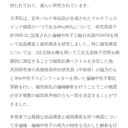
持たれており、盛んに研究されています。
大澤氏は、近年バルク単結晶が合成されたマルチフェロ
イック物質の一つであるMn
WO
について、研究用原子
3
6
炉JRR-3に設置された偏極中性子三軸分光器PONTAを用
いて結晶構造と磁気構造を研究しました。特に磁気構造
については、2次元検出機を用いて三次元逆格子空間を網
羅的に測定することで磁気伝播ベクトルを決定した他、
共同研究者の高橋慎吾特任研究員（中島研）の協力のも
と3He中性子スピンフィルターを用いた偏極中性子散乱
実験を行い、磁気散乱の偏極解析を行うことでこの物質
が示す複数の磁気秩序相のうち一部を決定することがで
きました。
本発表では複雑な結晶構造と磁気構造を持つ物質につい
て非偏極・偏極中性子の両方の特性を活かした解析を行