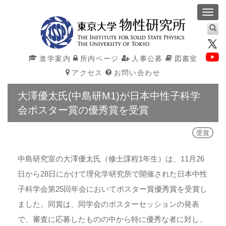
Toggl
navig
進学案内
所内ページ
人事公募
図書室
アクセス
お問い合わせ
大澤優太氏(中島研M1)が日本中性子科学
会ポスター賞の優秀賞を受賞
受賞
中島研究室の大澤優太氏（修士課程1年生）は、11月26
日から28日にかけて理化学研究所で開催された日本中性
子科学会第25回年会においてポスター賞優秀賞を受賞し
ました。同賞は、同学会のポスターセッションの発表
で、審査に応募したものの中から特に優秀な者に対し、